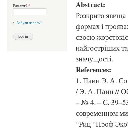
Abstract:
Password
*
Розкрито явища 
Забули пароль?
формах і проява
своєю жорстокіс
найгостріших та
значущості.
References:
1. Паин Э. А. С
/ Э. А. Паин //
– № 4. – С. 39–5
современном мир
“Риц “Проф Эко”,