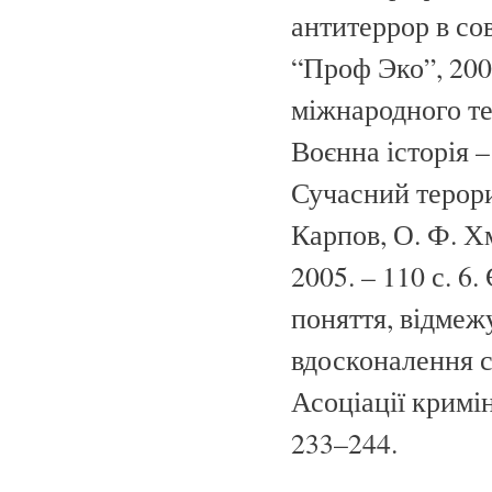
антитеррор в со
“Проф Эко”, 2003
міжнародного те
Воєнна історія – 
Сучасний терори
Карпов, О. Ф. Хм
2005. – 110 с. 6
поняття, відмеж
вдосконалення с
Асоціації кримін
233–244.