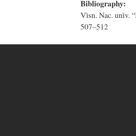
Bibliography:
Vìsn. Nac. unìv. “
507–512