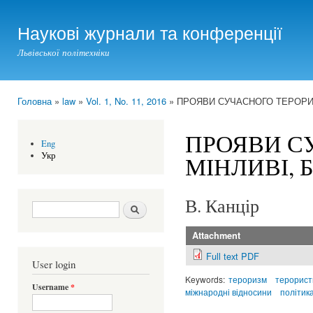
Ski
mai
Наукові журнали та конференції
con
Львівської політехніки
Головна
»
law
»
Vol. 1, No. 11, 2016
» ПРОЯВИ СУЧАСНОГО ТЕРОРИЗ
You are here
ПРОЯВИ С
Eng
Укр
МІНЛИВІ, 
В. Канцір
Search form
Шукати
Attachment
Full text PDF
User login
Keywords:
тероризм
терорист
Username
*
міжнародні відносини
політик