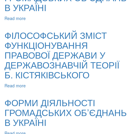
В
В УКРАЇНІ
УКРАЇНІ
Read more
about
ФОРМИ
ДІЯЛЬНОСТІ
ФІЛОСОФСЬКИЙ ЗМІСТ
ГРОМАДСЬКИХ
ФУНКЦІОНУВАННЯ
ОБ’ЄДНАНЬ
В
ПРАВОВОЇ ДЕРЖАВИ У
УКРАЇНІ
ДЕРЖАВОЗНАВЧІЙ ТЕОРІЇ
Б. КІСТЯКІВСЬКОГО
Read more
about
ФІЛОСОФСЬКИЙ
ЗМІСТ
ФОРМИ ДІЯЛЬНОСТІ
ФУНКЦІОНУВАННЯ
ГРОМАДСЬКИХ ОБ’ЄДНАНЬ
ПРАВОВОЇ
ДЕРЖАВИ
В УКРАЇНІ
У
ДЕРЖАВОЗНАВЧІЙ
Read more
about
ТЕОРІЇ