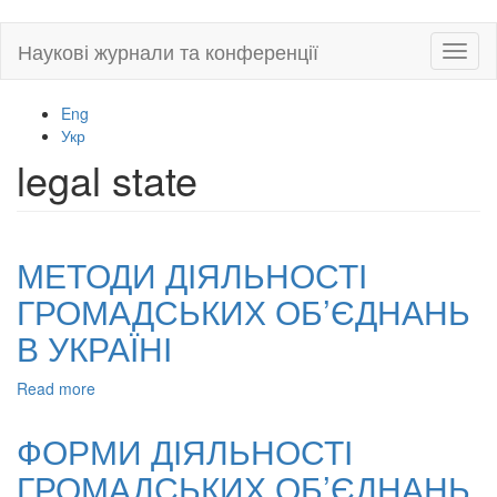
Skip
Наукові журнали та конференції
Toggl
to
naviga
main
content
Eng
Укр
legal state
МЕТОДИ ДІЯЛЬНОСТІ
ГРОМАДСЬКИХ ОБ’ЄДНАНЬ
В УКРАЇНІ
Read more
about
МЕТОДИ
ДІЯЛЬНОСТІ
ФОРМИ ДІЯЛЬНОСТІ
ГРОМАДСЬКИХ
ГРОМАДСЬКИХ ОБ’ЄДНАНЬ
ОБ’ЄДНАНЬ