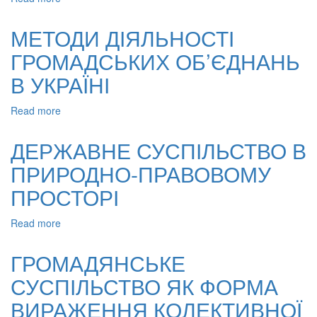
ФОРМИ
Б.
ДІЯЛЬНОСТІ
КІСТЯКІВСЬКОГО
МЕТОДИ ДІЯЛЬНОСТІ
ГРОМАДСЬКИХ
ГРОМАДСЬКИХ ОБ’ЄДНАНЬ
ОБ’ЄДНАНЬ
В
В УКРАЇНІ
УКРАЇНІ
Read more
about
МЕТОДИ
ДІЯЛЬНОСТІ
ДЕРЖАВНЕ СУСПІЛЬСТВО В
ГРОМАДСЬКИХ
ПРИРОДНО-ПРАВОВОМУ
ОБ’ЄДНАНЬ
В
ПРОСТОРІ
УКРАЇНІ
Read more
about
ДЕРЖАВНЕ
СУСПІЛЬСТВО
ГРОМАДЯНСЬКЕ
В
СУСПІЛЬСТВО ЯК ФОРМА
ПРИРОДНО-
ПРАВОВОМУ
ВИРАЖЕННЯ КОЛЕКТИВНОЇ
ПРОСТОРІ