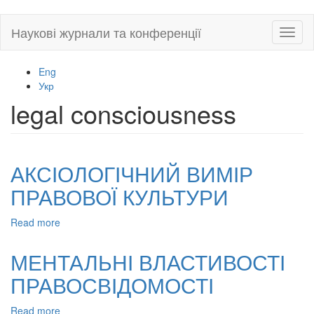
Skip
Наукові журнали та конференції
Toggl
to
naviga
main
content
Eng
Укр
legal consciousness
АКСІОЛОГІЧНИЙ ВИМІР
ПРАВОВОЇ КУЛЬТУРИ
Read more
about
АКСІОЛОГІЧНИЙ
ВИМІР
МЕНТАЛЬНІ ВЛАСТИВОСТІ
ПРАВОВОЇ
ПРАВОСВІДОМОСТІ
КУЛЬТУРИ
Read more
about