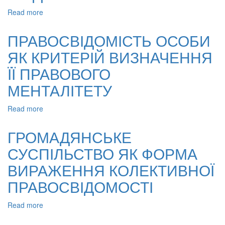
Read more
about
ЮРИДИЧНІ
МЕТОДИ
ПРАВОСВІДОМІСТЬ ОСОБИ
ФОРМУВАННЯ
ЯК КРИТЕРІЙ ВИЗНАЧЕННЯ
ПРАВОВОЇ
СВІДОМОСТІ
ЇЇ ПРАВОВОГО
МЕНТАЛІТЕТУ
Read more
about
ПРАВОСВІДОМІСТЬ
ОСОБИ
ГРОМАДЯНСЬКЕ
ЯК
СУСПІЛЬСТВО ЯК ФОРМА
КРИТЕРІЙ
ВИЗНАЧЕННЯ
ВИРАЖЕННЯ КОЛЕКТИВНОЇ
ЇЇ
ПРАВОВОГО
ПРАВОСВІДОМОСТІ
МЕНТАЛІТЕТУ
Read more
about
ГРОМАДЯНСЬКЕ