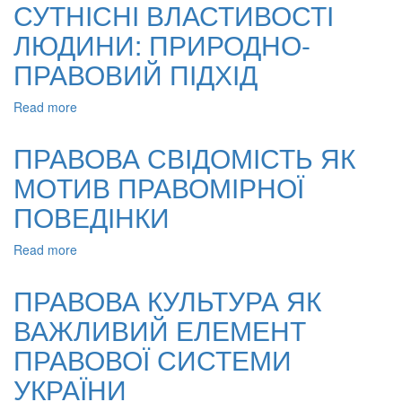
СУСПІЛЬСТВО
СУТНІСНІ ВЛАСТИВОСТІ
ЯК
ЛЮДИНИ: ПРИРОДНО-
ФОРМА
ВИРАЖЕННЯ
ПРАВОВИЙ ПІДХІД
КОЛЕКТИВНОЇ
ПРАВОСВІДОМОСТІ
Read more
about
СУТНІСНІ
ВЛАСТИВОСТІ
ПРАВОВА СВІДОМІСТЬ ЯК
ЛЮДИНИ:
МОТИВ ПРАВОМІРНОЇ
ПРИРОДНО-
ПРАВОВИЙ
ПОВЕДІНКИ
ПІДХІД
Read more
about
ПРАВОВА
СВІДОМІСТЬ
ПРАВОВА КУЛЬТУРА ЯК
ЯК
ВАЖЛИВИЙ ЕЛЕМЕНТ
МОТИВ
ПРАВОМІРНОЇ
ПРАВОВОЇ СИСТЕМИ
ПОВЕДІНКИ
УКРАЇНИ