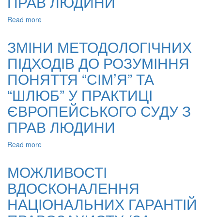
ПРАВ ЛЮДИНИ
Read more
about
ПРАВО
НА
ЗМІНИ МЕТОДОЛОГІЧНИХ
ОСВІТУ
ПІДХОДІВ ДО РОЗУМІННЯ
ТА
СВОБОДА
ПОНЯТТЯ “СІМ’Я” ТА
ВІРОСПОВІДАННЯ:
ПРАКТИКА
“ШЛЮБ” У ПРАКТИЦІ
ЄВРОПЕЙСЬКОГО
ЄВРОПЕЙСЬКОГО СУДУ З
СУДУ
З
ПРАВ ЛЮДИНИ
ПРАВ
ЛЮДИНИ
Read more
about
ЗМІНИ
МЕТОДОЛОГІЧНИХ
МОЖЛИВОСТІ
ПІДХОДІВ
ВДОСКОНАЛЕННЯ
ДО
РОЗУМІННЯ
НАЦІОНАЛЬНИХ ГАРАНТІЙ
ПОНЯТТЯ
“СІМ’Я”