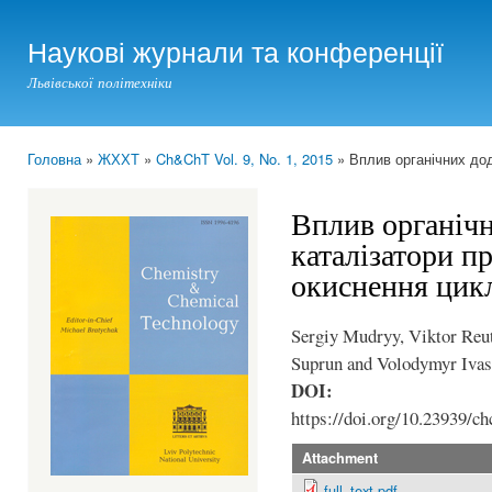
Ski
mai
Наукові журнали та конференції
con
Львівської політехніки
Головна
»
ЖХХТ
»
Ch&ChT Vol. 9, No. 1, 2015
» Вплив органічних дод
You are here
Вплив органічн
каталізатори п
окиснення цик
Sergiy Mudryy, Viktor Reu
Suprun and Volodymyr Ivas
DOI:
https://doi.org/10.23939/ch
Attachment
full_text.pdf