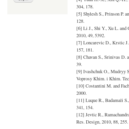
304, 178.
[5] Shylesh S., Prinson P. a
128.
[6] Li J., Shi Y., Xu L. an
2010, 49, 5392.
[7] Loncarevic D., Krstic J.
157, 181.
[8] Chavan S., Srinivas D. a
39.
[9] Ivashchuk O., Mudryy S
Voprosy Khim. i Khim. Tech
[10] Costantini M. and Fac
2000.
[11] Luque R., Badamali S., 
341, 154.
[12] Jevtic R., Ramachandr
Res. Design, 2010, 88, 255.