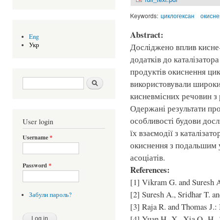
Keywords:
циклогексан
окисне
Abstract:
Eng
Укр
Досліджено вплив кисне-
додатків до каталізатора
продуктів окиснення цик
Search form
Шукати
використовували широки
кисневмісних речовин з
Одержані результати про
особливості будови досл
User login
їх взаємодії з каталіза
Username
*
окиснення з подальшим 
асоціатів.
Password
*
References:
[1] Vikram G. and Suresh A
[2] Suresh A., Sridhar T. a
Забули пароль?
[3] Raja R. and Thomas J.: 
[4] Yuan H.-X., Xia Q.-H., Z