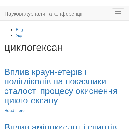
Skip
Наукові журнали та конференції
Toggl
to
naviga
main
content
Eng
Укр
циклогексан
Вплив краун-етерів і
полігліколів на показники
сталості процесу окиснення
циклогексану
Read more
about
Вплив
краун-
Вплив амінокислот і спиртів
етерів