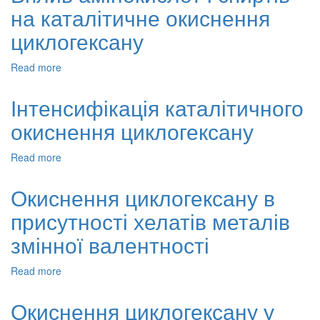
на каталітичне окиснення
і
полігліколів
циклогексану
на
показники
Read more
about
сталості
Вплив
процесу
амінокислот
окиснення
Інтенсифікація каталітичного
і
циклогексану
окиснення циклогексану
спиртів
на
каталітичне
Read more
about
окиснення
Інтенсифікація
циклогексану
каталітичного
Окиснення циклогексану в
окиснення
присутності хелатів металів
циклогексану
змінної валентності
Read more
about
Окиснення
циклогексану
Окиснення циклогексану у
в