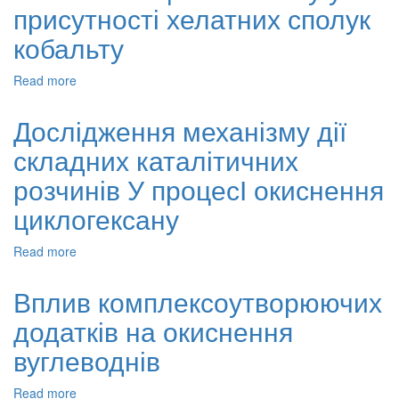
присутності хелатних сполук
присутності
хелатів
кобальту
металів
змінної
Read more
about
валентності
Окиснення
циклогексану
Дослідження механізму дії
у
складних каталітичних
присутності
хелатних
розчинів У процесІ окиснення
сполук
кобальту
циклогексану
Read more
about
Дослідження
механізму
Вплив комплексоутворюючих
дії
додатків на окиснення
складних
каталітичних
вуглеводнів
розчинів
У
Read more
about
процесІ