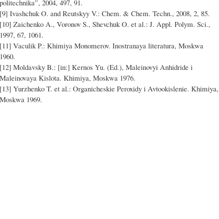
politechnika”, 2004, 497, 91.
[9] Ivashchuk O. and Reutskyy V.: Chem. & Chem. Techn., 2008, 2, 85.
[10] Zaichenko A., Voronov S., Shevchuk O. et al.: J. Appl. Polym. Sci.,
1997, 67, 1061.
[11] Vaculik P.: Khimiya Monomerov. Inostranaya literatura, Moskwa
1960.
[12] Moldavsky B.: [in:] Kernos Yu. (Ed.), Maleinovyi Anhidride i
Maleinovaya Kislota. Khimiya, Moskwa 1976.
[13] Yurzhenko T. et al.: Organicheskie Peroxidy i Avtookislenie. Khimiya,
Moskwa 1969.