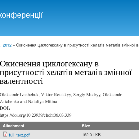
Skip to
main
конференції
content
, 2012
» Окиснення циклогексану в присутності хелатів металів змінної в
Окиснення циклогексану в
присутності хелатів металів змінної
валентності
Oleksandr Ivashchuk, Viktor Reutskyy, Sergiy Mudryy, Oleksandr
Zaichenko and Nataliya Mitina
DOI:
https://doi.org/10.23939/chcht06.03.339
Attachment
Size
182.01 KB
full_text.pdf