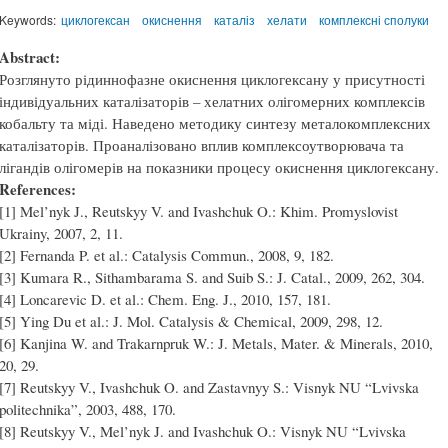
Keywords:
циклогексан
окиснення
каталіз
хелати
комплексні сполуки
Abstract:
Розглянуто рідиннофазне окиснення циклогексану у присутності
індивідуальних каталізаторів – хелатних олігомерних комплексів
кобальту та міді. Наведено методику синтезу металокомплексних
каталізаторів. Проаналізовано вплив комплексоутворювача та
лігандів олігомерів на показники процесу окиснення циклогексану.
References:
[1] Mel’nyk J., Reutskyy V. and Ivashchuk O.: Khim. Promyslovist
Ukrainy, 2007, 2, 11.
[2] Fernanda P. et al.: Catalysis Commun., 2008, 9, 182.
[3] Kumara R., Sithambarama S. and Suib S.: J. Catal., 2009, 262, 304.
[4] Loncarevic D. et al.: Chem. Eng. J., 2010, 157, 181.
[5] Ying Du et al.: J. Mol. Catalysis & Chemical, 2009, 298, 12.
[6] Kanjina W. and Trakarnpruk W.: J. Metals, Mater. & Minerals, 2010,
20, 29.
[7] Reutskyy V., Ivashchuk O. and Zastavnyy S.: Visnyk NU “Lvivska
politechnika”, 2003, 488, 170.
[8] Reutskyy V., Mel’nyk J. and Ivashchuk O.: Visnyk NU “Lvivska