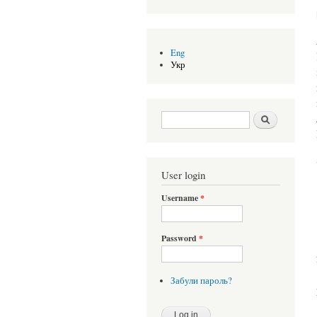
Eng
Укр
Search form
Шукати
User login
Username
*
Password
*
Забули пароль?