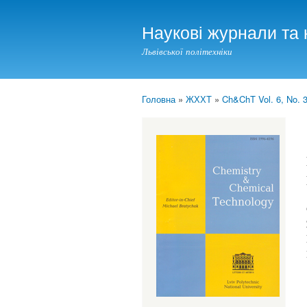
Наукові журнали та 
Львівської політехніки
Головна
»
ЖХХТ
»
Ch&ChT Vol. 6, No. 3
You are here