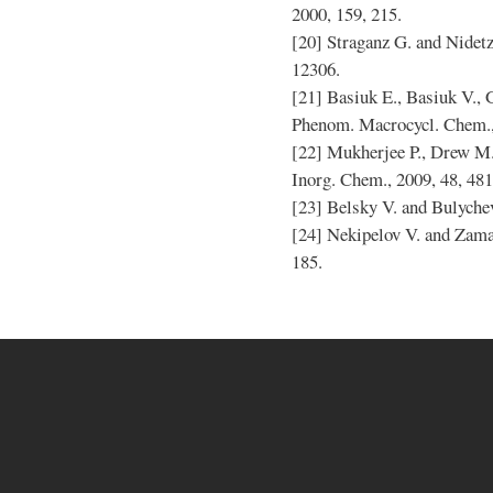
2000, 159, 215.
[20] Straganz G. and Nidetz
12306.
[21] Basiuk E., Basiuk V., 
Phenom. Macrocycl. Chem., 
[22] Mukherjee P., Drew M
Inorg. Chem., 2009, 48, 481
[23] Belsky V. and Bulychev
[24] Nekipelov V. and Zama
185.