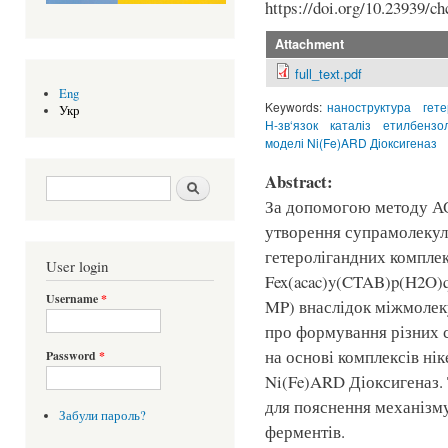
https://doi.org/10.23939/ch
Attachment
full_text.pdf
Eng
Keywords:
наноструктура
гете
Укр
Н-зв‘язок
каталіз
етилбензо
моделі Ni(Fe)ARD Діоксигеназ
Abstract:
Search form
Шукати
За допомогою методу А
утворення супрамолекул
гетеролігандних комплек
User login
Fex(acac)y(CTAB)p(H2O)q
Username
*
MP) внаслідок міжмолек
про формування різних 
на основі комплексів нік
Password
*
Ni(Fe)ARD Діоксигеназ. 
для пояснення механізм
Забули пароль?
ферментів.