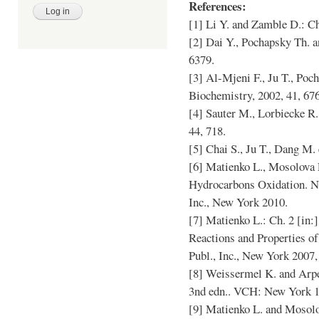
References:
[1] Li Y. and Zamble D.: Ch
[2] Dai Y., Pochapsky Th. a
6379.
[3] Al-Mjeni F., Ju T., Po
Biochemistry, 2002, 41, 67
[4] Sauter M., Lorbiecke R.,
44, 718.
[5] Chai S., Ju T., Dang M. 
[6] Matienko L., Mosolova L
Hydrocarbons Oxidation. Ne
Inc., New York 2010.
[7] Matienko L.: Ch. 2 [in:
Reactions and Properties 
Publ., Inc., New York 2007,
[8] Weissermel K. and Arpe
3nd edn.. VCH: New York 1
[9] Matienko L. and Mosolo