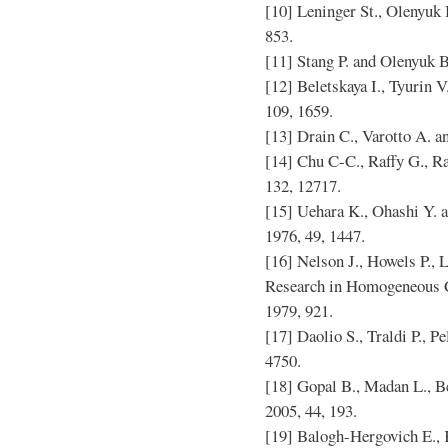
[10] Leninger St., Olenyuk 
853.
[11] Stang P. and Olenyuk B
[12] Beletskaya I., Tyurin V
109, 1659.
[13] Drain C., Varotto A. an
[14] Chu C-C., Raffy G., Ra
132, 12717.
[15] Uehara K., Ohashi Y. 
1976, 49, 1447.
[16] Nelson J., Howels P., 
Research in Homogeneous 
1979, 921.
[17] Daolio S., Traldi P., Pe
4750.
[18] Gopal B., Madan L., Be
2005, 44, 193.
[19] Balogh-Hergovich E., K