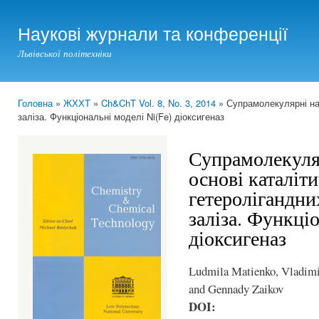
Ski
mai
Наукові журнали та конференції
con
Львівської політехніки
Головна
»
ЖХХТ
»
Ch&ChT Vol. 8, No. 3, 2014
» Супрамолекулярні нан
You are here
заліза. Функціональні моделі Ni(Fe) діоксигеназ
Супрамолекуля
основі каталіт
гетеролігандни
заліза. Функціо
діоксигеназ
Ludmila Matienko, Vladimi
and Gennady Zaikov
DOI: