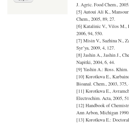
J. Agric. Food Chem., 2005,
[5] Autoui Ali K., Mansour
Chem., 2005, 89, 27.
[6] Katalinic V., Vilos M.,
2006, 94, 550.
[7] Misin V., Sazhina N., Z
Syr’ya, 2009, 4, 127.
[8] Jashin A., Jashin J., C
Napitki, 2004, 6, 44.
[9] Yashin A.: Ross. Khim. 
[10] Korotkova E., Karbain
Bioanal. Chem., 2003, 375, 
[11] Korotkova E., Avramch
Electrochim. Acta, 2005, 51
[12] Handbook of Chemistry
Ann Arbon, Michigan 1990
[13] Korotkova E.: Doctora