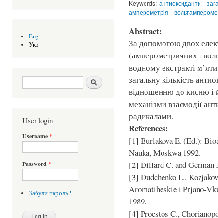
Keywords:
антиоксиданти
заг
амперометрія
вольтампероме
Abstract:
Eng
За допомогою двох елек
Укр
(амперометричних і вол
водному екстракті м’яти 
загальну кількість антио
Search form
Шукати
відношенню до кисню і й
механізми взаємодії ант
радикалами.
User login
References:
Username
*
[1] Burlakova E. (Ed.): Bio
Nauka, Moskwa 1992.
[2] Dillard C. and German J.
Password
*
[3] Dudchenko L., Kozjakov
Aromatiheskie i Prjano-Vk
Забули пароль?
1989.
[4] Proestos C., Chorianop