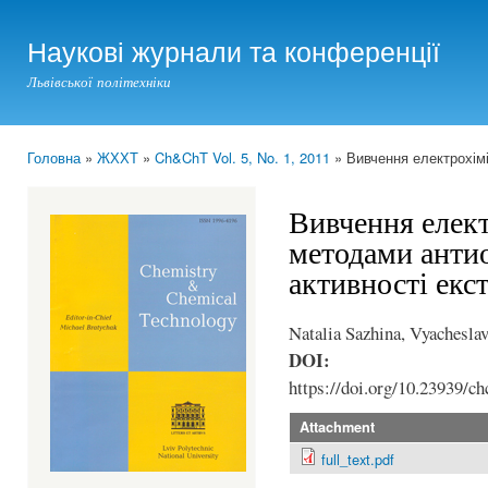
Ski
mai
Наукові журнали та конференції
con
Львівської політехніки
Головна
»
ЖХХТ
»
Ch&ChT Vol. 5, No. 1, 2011
» Вивчення електрохімі
You are here
Вивчення елек
методами анти
активності екс
Natalia Sazhina, Vyachesla
DOI:
https://doi.org/10.23939/ch
Attachment
full_text.pdf