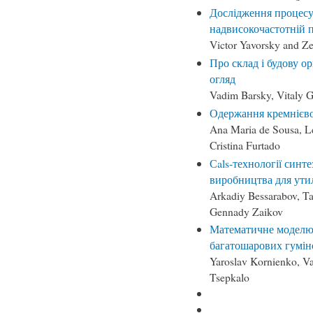
Дослідження процесу
надвисокочастотній п
Victor Yavorsky and Z
Про склад і будову о
огляд
Vadim Barsky, Vitaly 
Одержання кремнієвог
Ana Maria de Sousa, Le
Cristina Furtado
Сals-технології синт
виробництва для ути
Arkadiy Bessarabov, T
Gennady Zaikov
Математичне моделю
багатошарових гумін
Yaroslav Kornienko, V
Tsepkalo