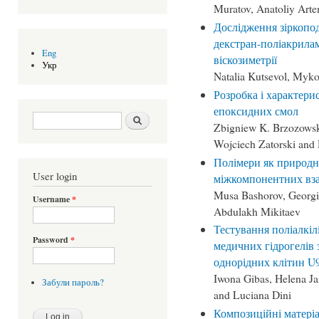
Muratov, Anatoliy Art
Дослідження зіркопо
декстран-поліакрилам
Eng
віскозиметрії
Укр
Natalia Kutsevol, Myko
Розробка і характер
епоксидних смол
Search form
Шукати
Zbigniew K. Brzozowski
Wojciech Zatorski and
Полімери як природні
User login
міжкомпонентних вз
Musa Bashorov, Georgi
Username
*
Abdulakh Mikitaev
Тестування поліалкіл
Password
*
медичних гідрогелів 
однорідних клітин U
Iwona Gibas, Helena Ja
Забули пароль?
and Luciana Dini
Композиційні матеріа