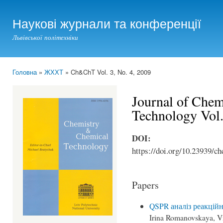
Ski
mai
Наукові журнали та конференції
con
Львівської політехніки
Головна
»
ЖХХТ
» Ch&ChT Vol. 3, No. 4, 2009
You are here
Journal of Che
Technology Vol.
DOI:
https://doi.org/10.23939/ch
Papers
QSPR аналіз реакційн
Irina Romanovskaya, V