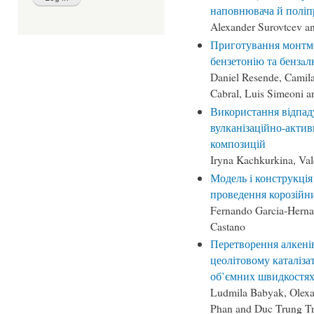
наповнювача й поліп
Alexander Surovtcev a
Приготування монтм
бензетонію та бензa
Daniel Resende, Camila
Cabral, Luis Simeoni 
Використання відпад
вулканізаційно-актив
композицій
Iryna Kachkurkina, Va
Модель і конструкція
проведення корозійни
Fernando Garcia-Herna
Castano
Перетворення алкені
цеолітовому каталіз
об’ємних швидкостя
Ludmila Babyak, Olexa
Phan and Duc Trung T