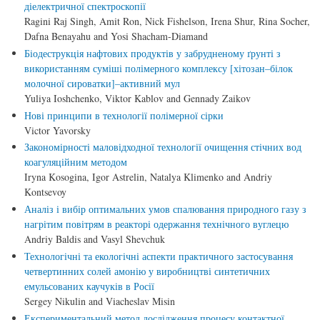
діелектричної спектроскопії
Ragini Raj Singh, Amit Ron, Nick Fishelson, Irena Shur, Rina Socher,
Dafna Benayahu and Yosi Shacham-Diamand
Біодеструкція нафтових продуктів у забрудненому ґрунті з
використанням суміші полімерного комплексу [хітозан–білок
молочної сироватки]–активний мул
Yuliya Ioshchenko, Viktor Kablov and Gennady Zaikov
Нові принципи в технології полімерної сірки
Victor Yavorsky
Закономірності маловідходної технології очищення стічних вод
коагуляційним методом
Iryna Kosogina, Igor Astrelin, Natalya Klimenko and Andriy
Kontsevoy
Аналіз і вибір оптимальних умов спалювання природного газу з
нагрітим повітрям в реакторі одержання технічного вуглецю
Andriy Baldis and Vasyl Shevchuk
Технологічні та екологічні аспекти практичного застосування
четвертинних солей амонію у виробництві синтетичних
емульсованих каучуків в Росії
Sergey Nikulin and Viacheslav Misin
Експериментальний метод дослідження процесу контактної