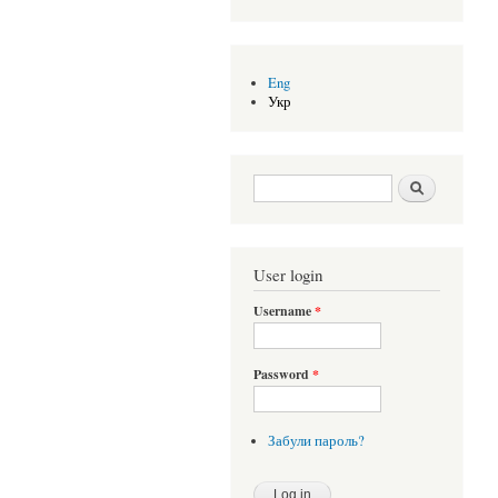
Eng
Укр
Search form
Шукати
User login
Username
*
Password
*
Забули пароль?