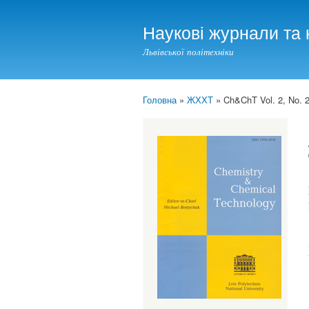
Наукові журнали та 
Львівської політехніки
Головна
»
ЖХХТ
» Ch&ChT Vol. 2, No. 2
You are here