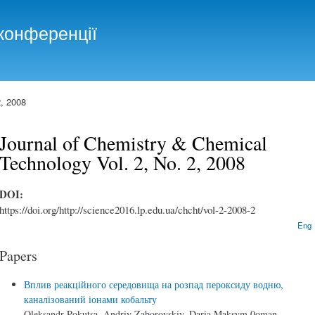
Skip to
main
конференції
content
, 2008
Journal of Chemistry & Chemical
Technology Vol. 2, No. 2, 2008
DOI:
https://doi.org/http://science2016.lp.edu.ua/chcht/vol-2-2008-2
Eng
Papers
Вплив реакційного середовища на розпад пероксиду водню,
каналізований іонами кобальту
Oleksandr Pokutsa, Andriy Zaborovskiy, Daria Maksym,0oman