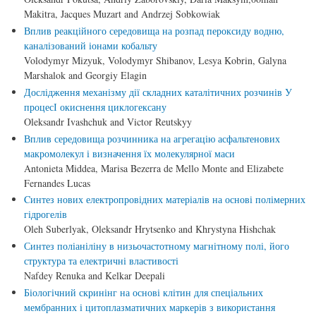
Makitra, Jacques Muzart and Andrzej Sobkowiak
Вплив реакційного середовища на розпад пероксиду водню,
каналізований іонами кобальту
Volodymyr Mizyuk, Volodymyr Shibanov, Lesya Kobrin, Galyna
Marshalok and Georgiy Elagin
Дослідження механізму дії складних каталітичних розчинів У
процесІ окиснення циклогексану
Oleksandr Ivashchuk and Victor Reutskyy
Вплив середовища розчинника на агрегацію асфальтенових
макромолекул і визначення їх молекулярної маси
Antonieta Middea, Marisa Bezerra de Mello Monte and Elizabete
Fernandes Lucas
Cинтез нових електропровідних матеріалів на основі полімерних
гідрогелів
Oleh Suberlyak, Oleksandr Hrytsenko and Khrystyna Hishchak
Синтез поліаніліну в низьочастотному магнітному полі, його
структура та електричні властивості
Nafdey Renuka and Kelkar Deepali
Біологічний скринінг на основі клітин для спеціальних
мембранних і цитоплазматичних маркерів з використання