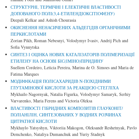
СТРУКТУРНІ, ТЕРМІЧНІ І ЕЛЕКТИЧНІ ВЛАСТИВОСТІ
ДОПОВАНОГО ПОЛІ(3,4-ЕТИЛЕНДІОКСІТІОФЕНУ)
Deepali Kelkar and Ashish Chourasia
ОКИСНЕННЯ НЕНАСИЧЕНИХ АЛЬДЕГІДІВ ОРГАНІЧНИМИ
ПЕРКИСЛОТАМИ
Zorian Pikh, Roman Nebesnyi, Volodymyr Ivasiv, Andrij Pich and
Sofia Vynnytska
СИНТЕЗ І ОЦІНКА НОВИХ КАТАЛІЗАТОРІВ ПОЛІМЕРИЗАЦІЇ
ЕТИЛЕНУ НА ОСНОВІ БІС(ІМІНО)ПІРИДИНУ
Suellem Cordeiro, Leticia Pereira, Marina de O. Simoes and Maria de
Fatima Marques
МОДИФІКАЦІЯ ПОЛІСАХАРИДІВ N-ПОХІДНИМИ
ГЛУТАМІНОВОЇ КИСЛОТИ ЗА РЕАКЦІЄЮ СТЕГЛІХА
Mykhailo Nagornyak, Natalia Figurka, Volodymyr Samaryk, Serhiy
Varvarenko, Maria Ferens and Victoria Oleksa
ВЛАСТИВОСТІ ГІБРИДНИХ КОМПОЗИТІВ ГЛАУКОНІТ/
ПОЛІАНІЛІН, СИНТЕЗОВАНИХ У ВОДНИХ РОЗЧИНАХ
ЦИТРАТНОЇ КИСЛОТИ
Mykhaylo Yatsyshyn, Viktoriia Makogon, Oleksandr Reshetnyak, Pavlo
Demchenko, Nataliya Dumanchuk and Yuriy Stadnyk