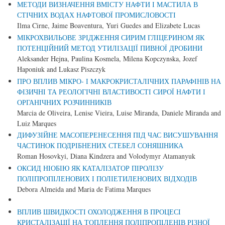
МЕТОДИ ВИЗНАЧЕННЯ ВМІСТУ НАФТИ І МАСТИЛА В
СТІЧНИХ ВОДАХ НАФТОВОЇ ПРОМИСЛОВОСТІ
Ilma Cirne, Jaime Boaventura, Yuri Guedes and Elizabete Lucas
МІКРОХВИЛЬОВЕ ЗРІДЖЕННЯ СИРИМ ГЛІЦЕРИНОМ ЯК
ПОТЕНЦІЙНИЙ МЕТОД УТИЛІЗАЦІЇ ПИВНОЇ ДРОБИНИ
Aleksander Hejna, Paulina Kosmela, Milena Kopczynska, Jozef
Haponiuk and Lukasz Piszczyk
ПРО ВПЛИВ МІКРО- І МАКРОКРИСТАЛІЧНИХ ПАРАФІНІВ НА
ФІЗИЧНІ ТА РЕОЛОГІЧНІ ВЛАСТИВОСТІ СИРОЇ НАФТИ І
ОРГАНІЧНИХ РОЗЧИННИКІВ
Marcia de Oliveira, Lenise Vieira, Luise Miranda, Daniele Miranda and
Luiz Marques
ДИФУЗІЙНЕ МАСОПЕРЕНЕСЕННЯ ПІД ЧАС ВИСУШУВАННЯ
ЧАСТИНОК ПОДРІБНЕНИХ СТЕБЕЛ СОНЯШНИКА
Roman Hosovkyi, Diana Kindzera and Volodymyr Atamanyuk
ОКСИД НІОБІЮ ЯК КАТАЛІЗАТОР ПІРОЛІЗУ
ПОЛІПРОПІЛЕНОВИХ І ПОЛІЕТИЛЕНОВИХ ВІДХОДІВ
Debora Almeida and Maria de Fatima Marques
ВПЛИВ ШВИДКОСТІ ОХОЛОДЖЕННЯ В ПРОЦЕСІ
КРИСТАЛІЗАЦІЇ НА ТОПЛЕННЯ ПОЛІПРОПІЛЕНІВ РІЗНОЇ