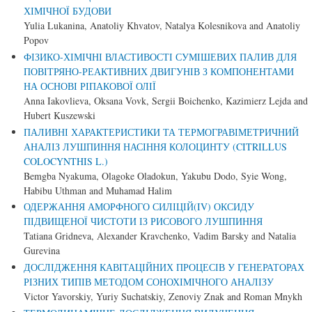
ХІМІЧНОЇ БУДОВИ
Yulia Lukanina, Anatoliy Khvatov, Natalya Kolesnikova and Anatoliy
Popov
ФІЗИКО-ХІМІЧНІ ВЛАСТИВОСТІ СУМІШЕВИХ ПАЛИВ ДЛЯ
ПОВІТРЯНО-РЕАКТИВНИХ ДВИГУНІВ З КОМПОНЕНТАМИ
НА ОСНОВІ РІПАКОВОЇ ОЛІЇ
Anna Iakovlieva, Oksana Vovk, Sergii Boichenko, Kazimierz Lejda and
Hubert Kuszewski
ПАЛИВНІ ХАРАКТЕРИСТИКИ ТА ТЕРМОГРАВІМЕТРИЧНИЙ
АНАЛІЗ ЛУШПИННЯ НАСІННЯ КОЛОЦИНТУ (CITRILLUS
COLOCYNTHIS L.)
Bemgba Nyakuma, Olagoke Oladokun, Yakubu Dodo, Syie Wong,
Habibu Uthman and Muhamad Halim
ОДЕРЖАННЯ АМОРФНОГО СИЛІЦІЙ(IV) ОКСИДУ
ПІДВИЩЕНОЇ ЧИСТОТИ ІЗ РИСОВОГО ЛУШПИННЯ
Tatiana Gridneva, Alexander Kravchenko, Vadim Barsky and Natalia
Gurevina
ДОСЛІДЖЕННЯ КАВІТАЦІЙНИХ ПРОЦЕСІВ У ГЕНЕРАТОРАХ
РІЗНИХ ТИПІВ МЕТОДОМ СОНОХІМІЧНОГО АНАЛІЗУ
Victor Yavorskiy, Yuriy Suchatskiy, Zenoviy Znak and Roman Mnykh