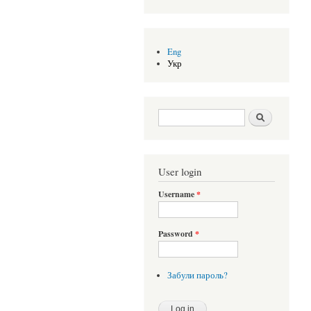
Eng
Укр
Search form
Шукати
User login
Username
*
Password
*
Забули пароль?