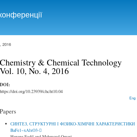
Skip to
main
конференції
content
, 2016
Chemistry & Chemical Technology
Vol. 10, No. 4, 2016
DOI:
https://doi.org/10.23939/chcht10.04
Eng
Papers
СИНТЕЗ, СТРУКТУРНІ І ФІЗИКО-ХІМІЧНІ ХАРАКТЕРИСТИКИ
BaFe1−xAlxO3-
Hanane Fodil and Mahmoud Omari