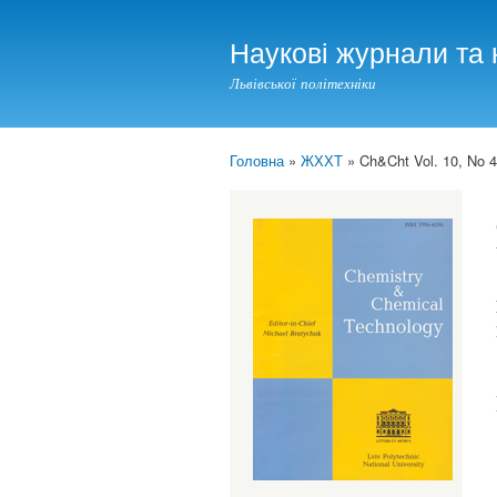
Наукові журнали та 
Львівської політехніки
Головна
»
ЖХХТ
» Ch&Cht Vol. 10, No 4
You are here