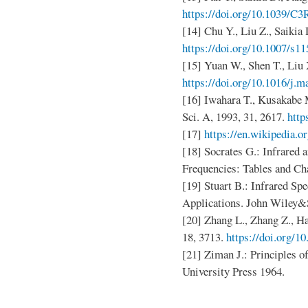
https://doi.org/10.1039/
[14] Chu Y., Liu Z., Saikia D
https://doi.org/10.1007/s1
[15] Yuan W., Shen T., Liu X
https://doi.org/10.1016/j.m
[16] Iwahara T., Kusakabe 
Sci. A, 1993, 31, 2617.
http
[17]
https://en.wikipedia.o
[18] Socrates G.: Infrared
Frequencies: Tables and C
[19] Stuart B.: Infrared S
Applications. John Wiley&
[20] Zhang L., Zhang Z., Har
18, 3713.
https://doi.org/
[21] Ziman J.: Principles o
University Press 1964.