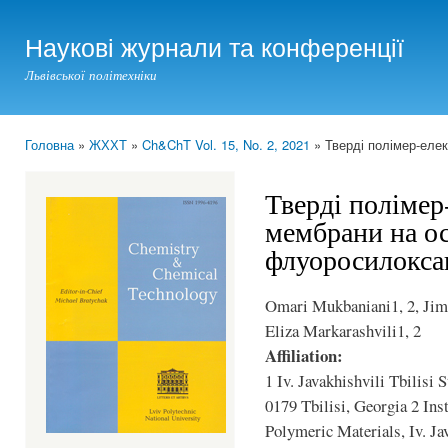
Ski
mai
Наукові журнали та конференції
con
Львівської політехніки
Головна
»
ЖХХТ
»
Ch&ChT Vol. 15, No. 2, 2021
» Тверді полімер-елек
You are here
Тверді полімер
мембрани на о
флуоросилокса
Omari Mukbaniani1, 2, Jims
Eliza Markarashvili1, 2
Affiliation:
1 Iv. Javakhishvili Tbilisi 
0179 Tbilisi, Georgia 2 In
Polymeric Materials, Iv. Jav