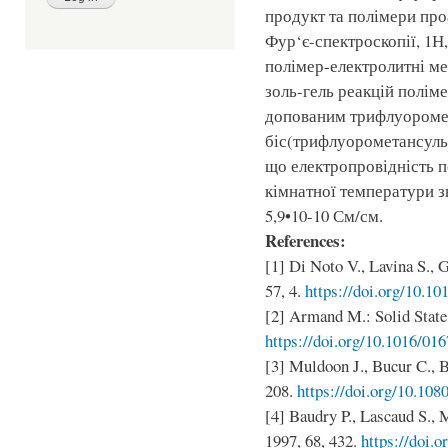
продукт та полімери пр
Фур‘є-спектроскопії, 1Н,
полімер-електролитні м
золь-гель реакцій полім
допованим трифлуоромет
біс(трифлуорометансуль
що електропровідність 
кімнатної температури з
5,9•10-10 См/см.
References:
[1] Di Noto V., Lavina S., G
57, 4.
https://doi.org/10.10
[2] Armand M.: Solid State 
https://doi.org/10.1016/01
[3] Muldoon J., Bucur C., Bo
208.
https://doi.org/10.10
[4] Baudry P., Lascaud S., 
1997, 68, 432.
https://doi.