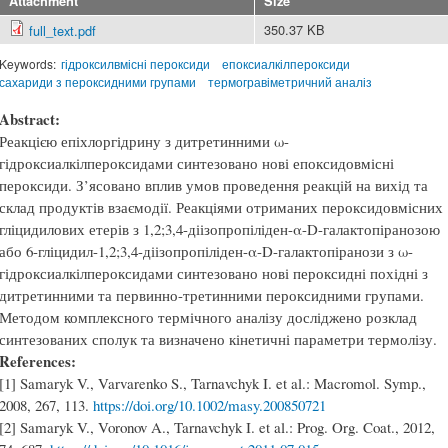
Attachment
Size
350.37 KB
full_text.pdf
Keywords:
гідроксилвмісні пероксиди
епоксиалкілпероксиди
сахариди з пероксидними групами
термогравіметричний аналіз
Abstract:
Реакцією епіхлоргідрину з дитретинними ω-
гідроксиалкілпероксидами синтезовано нові епоксидовмісні
пероксиди. З’ясовано вплив умов проведення реакцій на вихід та
склад продуктів взаємодії. Реакціями отриманих пероксидовмісних
гліцидилових етерів з 1,2;3,4-діізопропіліден-α-D-галактопіранозою
або 6-гліцидил-1,2;3,4-діізопропіліден-α-D-галактопіранози з ω-
гідроксиалкілпероксидами синтезовано нові пероксидні похідні з
дитретинними та первинно-третинними пероксидними групами.
Методом комплексного термічного аналізу досліджено розклад
синтезованих сполук та визначено кінетичні параметри термолізу.
References:
[1] Samaryk V., Varvarenko S., Tarnavchyk I. et al.: Macromol. Symp.,
2008, 267, 113.
https://doi.org/10.1002/masy.200850721
[2] Samaryk V., Voronov A., Tarnavchyk I. et al.: Prog. Org. Coat., 2012,