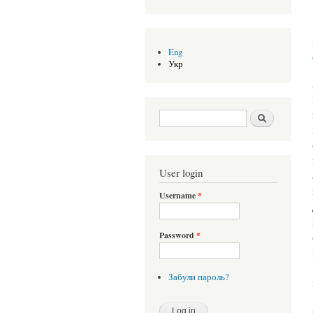
Eng
Укр
Search form
Шукати
User login
Username
*
Password
*
Забули пароль?