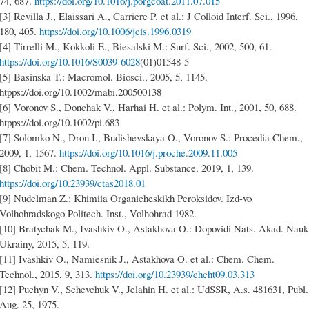
74, 687.
https://doi.org/10.1016/j.porgcoat.2011.07.015
[3] Revilla J., Elaissari A., Carriere P. et al.: J Colloid Interf. Sci., 1996,
180, 405.
https://doi.org/10.1006/jcis.1996.0319
[4] Tirrelli M., Kokkoli E., Biesalski M.: Surf. Sci., 2002, 500, 61.
https://doi.org/10.1016/S0039-6028
(01)01548-5
[5] Basinska T.: Macromol. Biosci., 2005, 5, 1145.
htpps://doi.org/10.1002/mabi.200500138
[6] Voronov S., Donchak V., Harhai H. et al.: Polym. Int., 2001, 50, 688.
htpps://doi.org/10.1002/pi.683
[7] Solomko N., Dron I., Budishevskaya O., Voronov S.: Procedia Chem.,
2009, 1, 1567.
https://doi.org/10.1016/j.proche.2009.11.005
[8] Chobit M.: Chem. Technol. Appl. Substance, 2019, 1, 139.
https://doi.org/10.23939/ctas2018.01
[9] Nudelman Z.: Khimiia Organicheskikh Peroksidov. Izd-vo
Volhohradskogo Politech. Inst., Volhohrad 1982.
[10] Bratychak M., Ivashkiv O., Astakhova O.: Dopovidi Nats. Akad. Nauk
Ukrainy, 2015, 5, 119.
[11] Ivashkiv O., Namiesnik J., Astakhova O. et al.: Chem. Chem.
Technol., 2015, 9, 313.
https://doi.org/10.23939/chcht09.03.313
[12] Puchyn V., Schevchuk V., Jelahin H. et al.: UdSSR, A.s. 481631, Publ.
Aug. 25, 1975.