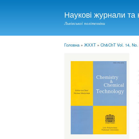
Наукові журнали та 
Львівської політехніки
Головна
»
ЖХХТ
»
Ch&ChT Vol. 14, No.
You are here