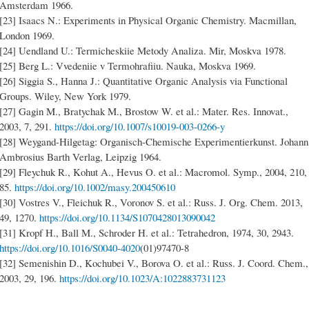
Amsterdam 1966.
[23] Isaacs N.: Experiments in Physical Organic Chemistry. Macmillan,
London 1969.
[24] Uendland U.: Termicheskiie Metody Analiza. Mir, Moskva 1978.
[25] Berg L.: Vvedeniie v Termohrafiiu. Nauka, Moskva 1969.
[26] Siggia S., Hanna J.: Quantitative Organic Analysis via Functional
Groups. Wiley, New York 1979.
[27] Gagin M., Bratychak M., Brostow W. et al.: Mater. Res. Innovat.,
2003, 7, 291.
https://doi.org/10.1007/s10019-003-0266-y
[28] Weygand-Hilgetag: Organisch-Chemische Experimentierkunst. Johann
Ambrosius Barth Verlag, Leipzig 1964.
[29] Fleychuk R., Kohut A., Hevus O. et al.: Macromol. Symp., 2004, 210,
85.
https://doi.org/10.1002/masy.200450610
[30] Vostres V., Fleichuk R., Voronov S. et al.: Russ. J. Org. Chem. 2013,
49, 1270.
https://doi.org/10.1134/S1070428013090042
[31] Kropf H., Ball M., Schroder H. et al.: Tetrahedron, 1974, 30, 2943.
https://doi.org/10.1016/S0040-4020
(01)97470-8
[32] Semenishin D., Kochubei V., Borova O. et al.: Russ. J. Coord. Chem.,
2003, 29, 196.
https://doi.org/10.1023/A:1022883731123