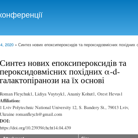
Skip to
main
конференції
content
 4, 2020
» Синтез нових епоксипероксидів та пероксидовмісних похідних α-
Синтез нових епоксипероксидів та
пероксидовмісних похідних α-d-
галактопіранози на їх основі
Roman Fleychuk1, Lidiya Vuytsyk1, Ananiy Kohut1, Orest Hevus1
Affiliation:
1 Lviv Polytechnic National University 12, S. Bandery St., 79013 Lviv,
Ukraine romanfleych@gmail.com
DOI:
https://doi.org/10.23939/chcht14.04.439