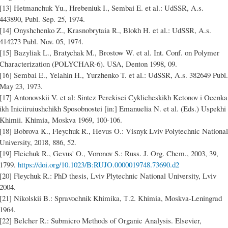
[13] Hetmanchuk Yu., Hrebeniuk I., Sembai E. et al.: UdSSR, A.s.
443890, Publ. Sep. 25, 1974.
[14] Onyshchenko Z., Krasnobrytaia R., Blokh H. et al.: UdSSR, A.s.
414273 Publ. Nov. 05, 1974.
[15] Bazyliak L., Bratychak M., Brostow W. et al. Int. Conf. on Polymer
Characterization (POLYCHAR-6). USA, Denton 1998, 09.
[16] Sembai E., Yelahin H., Yurzhenko T. et al.: UdSSR, A.s. 382649 Publ.
May 23, 1973.
[17] Antonovskii V. et al: Sintez Perekisei Cyklicheskikh Ketonov i Ocenka
ikh Iniciiruiushchikh Sposobnostei [in:] Emanuelia N. et al. (Eds.) Uspekhi
Khimii. Khimia, Moskva 1969, 100-106.
[18] Bobrova K., Fleychuk R., Hevus O.: Visnyk Lviv Polytechnic National
University, 2018, 886, 52.
[19] Fleichuk R., Gevus' O., Voronov S.: Russ. J. Org. Chem., 2003, 39,
1799.
https://doi.org/10.1023/B:RUJO.0000019748.73690.d2
[20] Fleychuk R.: PhD thesis, Lviv Plytechnic National University, Lviv
2004.
[21] Nikolskii B.: Spravochnik Khimika, Т.2. Khimia, Moskva-Leningrad
1964.
[22] Belcher R.: Submicro Methods of Organic Analysis. Elsevier,