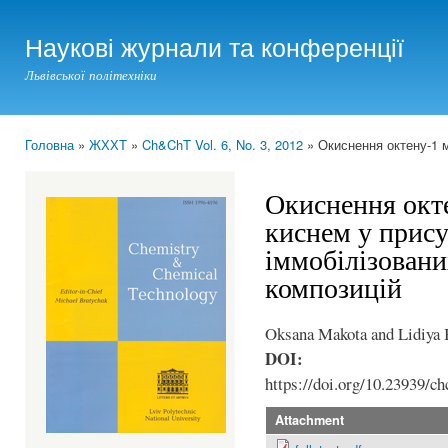
Ski
mai
Наукові журнали та конференції
con
Львівської політехніки
Головна
»
ЖХХТ
»
Ch&ChT Vol. 6, No. 3, 2012
» Окиснення октену-1 м
You are here
Окиснення окт
киснем у прису
іммобілізовани
композицій
Oksana Makota and Lidiya 
DOI:
https://doi.org/10.23939/ch
Attachment