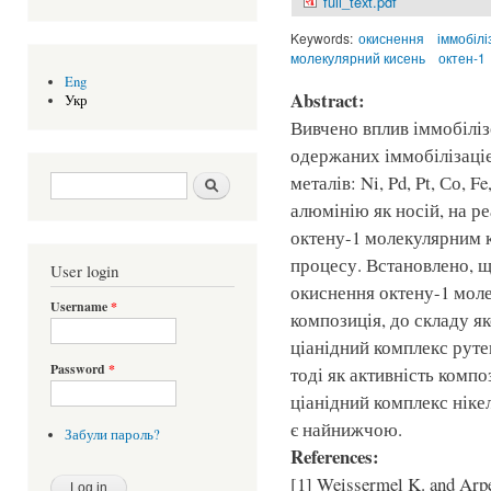
full_text.pdf
Keywords:
окиснення
іммобілі
молекулярний кисень
октен-1
Eng
Abstract:
Укр
Вивчено вплив іммобіліз
одержаних іммобілізаці
Search form
Шукати
металів: Ni, Pd, Pt, Со, 
алюмінію як носій, на р
октену-1 молекулярним 
процесу. Встановлено, щ
User login
окиснення октену-1 моле
Username
*
композиція, до складу я
ціанідний комплекс рут
Password
*
тоді як активність компо
ціанідний комплекс ніке
є найнижчою.
Забули пароль?
References:
[1] Weissermel K. and Arpe