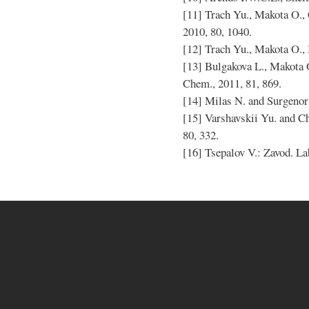
[11] Trach Yu., Makota O., 
2010, 80, 1040.
[12] Trach Yu., Makota O., B
[13] Bulgakova L., Makota O.
Chem., 2011, 81, 869.
[14] Milas N. and Surgenor 
[15] Varshavskii Yu. and C
80, 332.
[16] Tsepalov V.: Zavod. Lab