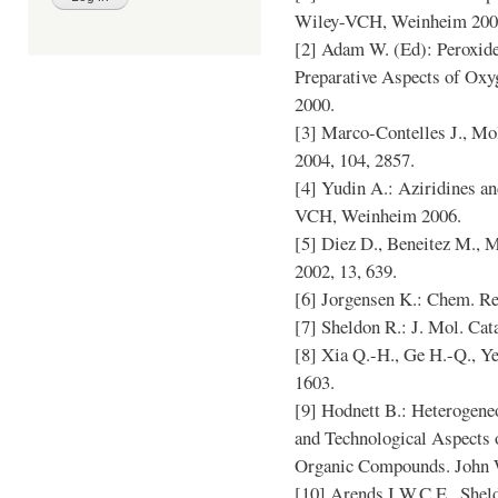
Wiley-VCH, Weinheim 200
[2] Adam W. (Ed): Peroxid
Preparative Aspects of Ox
2000.
[3] Marco-Contelles J., Mo
2004, 104, 2857.
[4] Yudin A.: Aziridines a
VCH, Weinheim 2006.
[5] Diez D., Beneitez M., M
2002, 13, 639.
[6] Jorgensen K.: Chem. Rev
[7] Sheldon R.: J. Mol. Cata
[8] Xia Q.-H., Ge H.-Q., Ye 
1603.
[9] Hodnett B.: Heterogene
and Technological Aspects o
Organic Compounds. John 
[10] Arends I.W.C.E., Sheld