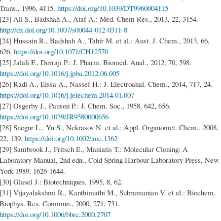
Trans., 1996, 4115.
https://doi.org/10.1039/DT9960004115
[23] Ali S., Badshah A., Ataf A.: Med. Chem Res., 2013, 22, 3154.
http://dx.doi.org/10.1007/s00044-012-0311-8
[24] Hussain R., Badshah A., Tahir M. et al.: Aust. J. Chem., 2013, 66,
626.
https://doi.org/10.1071/CH12570
[25] Jalali F., Dorraji P.: J. Pharm. Biomed. Anal., 2012, 70, 598.
https://doi.org/10.1016/j.jpba.2012.06.005
[26] Radi A., Eissa A., Nassef H.: J. Electroanal. Chem., 2014, 717, 24.
https://doi.org/10.1016/j.jelechem.2014.01.007
[27] Osgerby J., Pauson P.: J. Chem. Soc., 1958, 642, 656.
https://doi.org/10.1039/JR9580000656
[28] Snegur L., Yu S., Nekrasov N. et al.: Appl. Organomet. Chem., 2008,
22, 139.
https://doi.org/10.1002/aoc.1362
[29] Sambrook J., Fritsch E., Maniatis T.: Molecular Cloning: A
Laboratory Manual, 2nd edn., Cold Spring Harbour Laboratory Press, New
York 1989, 1626-1644.
[30] Glasel J.: Biotechniques, 1995, 8, 62.
[31] Vijayalakshmi R., Kanthimathi M., Subramanian V. et al.: Biochem.
Biophys. Res. Commun., 2000, 271, 731.
https://doi.org/10.1006/bbrc.2000.2707