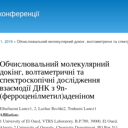
Skip to
main
конференції
content
 1, 2019
» Обчислювальний молекулярний докінг, волтаметричні та спект
Обчислювальний молекулярний
докінг, волтаметричні та
спектроскопічні дослідження
взаємодії ДНК з 9n-
(ферроценілметил)аденіном
Elhafnaoui Lanez1, 2, Lazhar Bechki2, Touhami Lanez1
Affiliation:
1 University of El Oued, VTRS Laboratory, B.P.789, 39000, El Oued,
Algeria 2 University of Ouargla, Chemistry Department, PO Box 511,