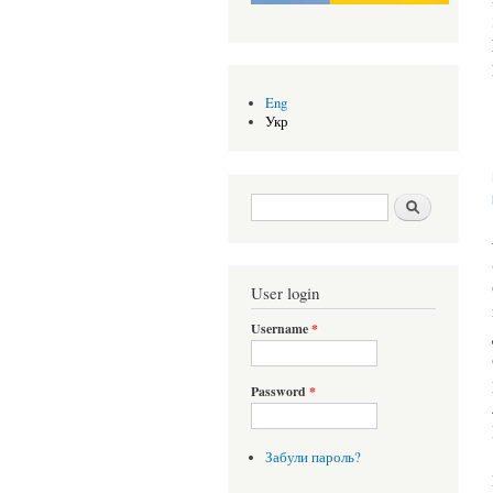
Eng
Укр
Search form
Шукати
User login
Username
*
Password
*
Забули пароль?