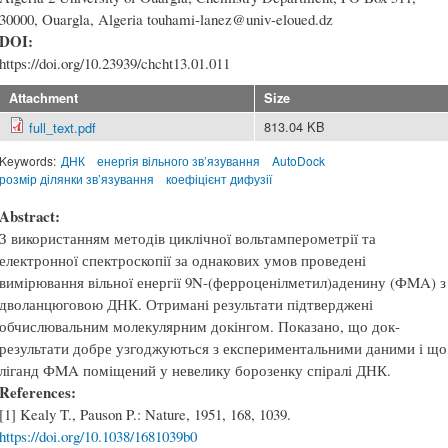
30000, Ouargla, Algeria touhami-lanez@univ-eloued.dz
DOI:
https://doi.org/10.23939/chcht13.01.011
Attachment
Size
813.04 KB
full_text.pdf
Keywords:
ДНК
енергія вільного зв’язування
AutoDock
розмір ділянки зв’язування
коефіцієнт дифузії
Abstract:
З використанням методів циклічної вольтамперометрії та
електронної спектроскопії за однакових умов проведені
вимірювання вільної енергії 9N-(ферроценілметил)аденину (ФMA) з
дволанцюговою ДНК. Отримані результати підтверджені
обчислювальним молекулярним докінгом. Показано, що док-
результати добре узгоджуються з експериментальними даними і що
ліганд ФMA поміщений у невелику борозенку спіралі ДНК.
References:
[1] Kealy T., Pauson P.: Nature, 1951, 168, 1039.
https://doi.org/10.1038/1681039b0