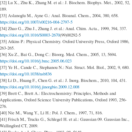
[32] Lu X., Zhu K., Zhang M. et al.: J. Biochem. Biophys. Met., 2002, 52,
189.
[33] Aslanoglu M., Ayne G.: Anal. Bioanal. Chem., 2004, 380, 658.
https://doi.org/10.1007/s00216-004-2797-5
[34] Zhao G., Zhu J., Zhang J. et al.: Anal. Chim. Acta., 1999, 394, 337.
https://doi.org/10.1016/S0003-2670
(99)00292-5
[35] Atkins P.: Physical Chemistry. Oxford University Press, Oxford 1986,
263-265.
[36] Xu Z., Bai G., Dong C.: Bioorg. Med. Chem., 2005, 13, 5694.
https://doi.org/10.1016/j.bmc.2005.06.023
[37] Ye H., Cande C., Stephanou N.: Nat. Struct. Mol. Biol., 2002, 9, 680.
https://doi.org/10.1038/nsb836
[38] Li D., Huang F., Chen G. et al.: J. Inorg. Biochem., 2010, 104, 431.
https://doi.org/10.1016/j.jinorgbio.2009.12.008
[39] Brett C., Brett A.: Electrochemistry: Principles, Methods and
Applications, Oxford Science University Publications, Oxford 1993, 256-
276.
[40] Nie M., Wang Y., Li H.: Pol. J. Chem., 1997, 71, 816.
[41] Frisch M., Trucks G., Schlegel H. et al.: Gaussian 09. Gaussian Inc.,
Wallingford CT, 2009.