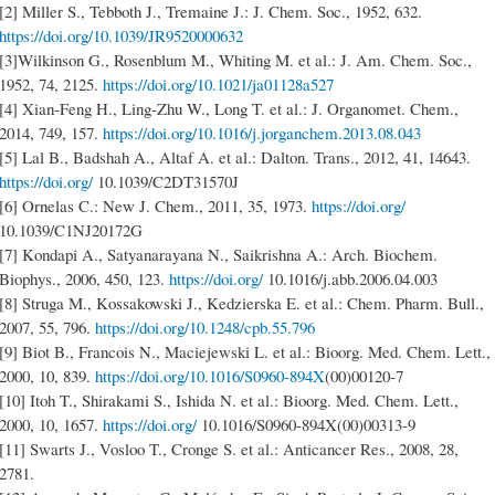
[2] Miller S., Tebboth J., Tremaine J.: J. Chem. Soc., 1952, 632.
https://doi.org/10.1039/JR9520000632
[3]Wilkinson G., Rosenblum M., Whiting M. et al.: J. Am. Chem. Soc.,
1952, 74, 2125.
https://doi.org/10.1021/ja01128a527
[4] Xian-Feng H., Ling-Zhu W., Long T. et al.: J. Organomet. Chem.,
2014, 749, 157.
https://doi.org/10.1016/j.jorganchem.2013.08.043
[5] Lal B., Badshah A., Altaf A. et al.: Dalton. Trans., 2012, 41, 14643.
https://doi.org/
10.1039/C2DT31570J
[6] Ornelas C.: New J. Chem., 2011, 35, 1973.
https://doi.org/
10.1039/C1NJ20172G
[7] Kondapi A., Satyanarayana N., Saikrishna A.: Arch. Biochem.
Biophys., 2006, 450, 123.
https://doi.org/
10.1016/j.abb.2006.04.003
[8] Struga M., Kossakowski J., Kedzierska E. et al.: Chem. Pharm. Bull.,
2007, 55, 796.
https://doi.org/10.1248/cpb.55.796
[9] Biot B., Francois N., Maciejewski L. et al.: Bioorg. Med. Chem. Lett.,
2000, 10, 839.
https://doi.org/10.1016/S0960-894X
(00)00120-7
[10] Itoh T., Shirakami S., Ishida N. et al.: Bioorg. Med. Chem. Lett.,
2000, 10, 1657.
https://doi.org/
10.1016/S0960-894X(00)00313-9
[11] Swarts J., Vosloo T., Cronge S. et al.: Anticancer Res., 2008, 28,
2781.