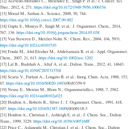
[12] Acevedo-Morantes C., Meléndez E., Singh P. et al.: J. Cancer. Sci.
Ther., 2012, 4, 271.
https://doi.org/10.4172/1948-5956.1000154
[13] Morad M., Sarhan A.: Science, 2008, 50, 744.
https://doi.org/10.1016/j.corsci.2007.09.002
[14] Gupta S., Mourya P., Singh M. et al.: J. Organomet. Chem., 2014,
767, 136.
https://doi.org/10.1016/j.jorganchem.2014.05.038
[15] Van Staveren D., Metzler-Nolte N.: Chem. Rev., 2004, 104, 5931.
https://doi.org/10.1021/cr0101510
[16] Fouda M., Abd-Elzaher M., Abdelsamaia R. et al.: Appl. Organomet.
Chem., 2007, 21, 613.
https://doi.org/10.1002/aoc.1202
[17] Lal B., Badshah A., Altaf A. et al.: Dalton. Trans., 2012, 41, 14643.
https://doi.org/10.1039/C2DT31570J
[18] Scaria V., Furlani A., Longato B. et al.: Inorg. Chim. Acta, 1988, 153,
67.
https://doi.org/10.1016/S0020-1693
(00)83359-9
[19] Neuse E., Meirim M., Blom N.: Organometallics, 1988, 7, 2562.
https://doi.org/10.1021/om00102a023
[20] Houlton A., Roberts R., Silver J.: J. Organomet. Chem., 1991, 418,
107.
https://doi.org/10.1016/S1387-1609
(00)00118-3
[21] Houlton A., Christian J., Ashleigh E. et al.: J. Chem. Soc., Dalton
Trans., 1999, 3229.
https://doi.org/10.1039/A905168F
[22] Price C., Aslanoglu M., Christian J. et al.: J. Chem. Soc., Dalton