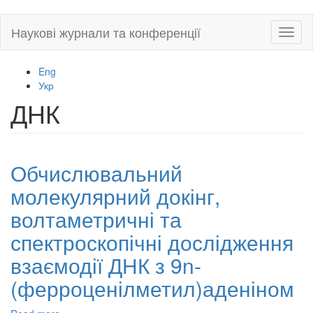
Skip
Наукові журнали та конференції
Toggl
to
naviga
main
content
Eng
Укр
ДНК
Обчислювальний
молекулярний докінг,
волтаметричні та
спектроскопічні дослідження
взаємодії ДНК з 9n-
(ферроценілметил)аденіном