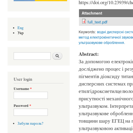
https://doi.org/10.23939/ch
Attachment
full_text.pdf
Eng
Keywords:
водні дисперсні сис
Укр
метод електрокінетичної звуков
ультразвукове оброблення.
Abstract:
Search form
Шукати
За допомогою електрокін
досліджено процес і рез
пігментів діоксиду титан
User login
дисперсних системах пр
Username
*
етилгідроксиетилцелюлоз
присутності механічног
ультразвуком. Інтерпрет
Password
*
ультразвукове обробленн
товщини шару ЕГЕЦ на п
Забули пароль?
ультразвуковою активаці