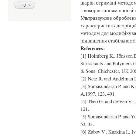
шарів, отримані методо
з використанням просвіч
Ультразвукове обробленн
характеристик адсорбцій
методом для модифікуван
підвищення стабільності
References:
[1] Holmberg K., Jönsson 
Surfactants and Polymers i
& Sons, Chichester, UK 20
[2] Netz R. and Andelman D
[3] Somasundaran P. and Kr
A,1997, 123, 491.
[4] Theo G. and de Ven V.: A
121.
[5] Somasundaran P. and Yu 
53, 33.
[6] Zubov V., Kuzkina I., I