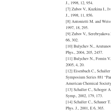
J., 1998, 12, 954.
[7] Zubov V., Kuzkina I., I
J., 1998, 11, 856.
[8] Antonietti M. and Wei
1997, 18, 295.
[9] Zubov V., Serebryakova N
66, 302.
[10] Bulychev N., Arutunov
Phys., 2004, 205, 2457.
[11] Bulychev N., Fomin V.,
2005, 4, 20.
[12] Eisenbach C., Schalle
Symposium Series 881 “Part
American Chemical Society,
[13] Schaller C., Schoger A
Symp., 2002, 179, 173.
[14] Schaller C., Schauer T
Phys. J., 2001, E 6, 365.