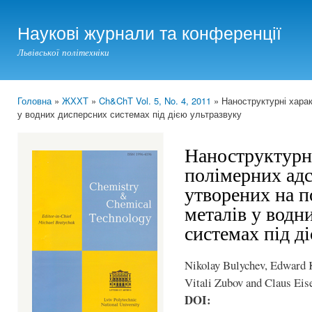
Ski
mai
Наукові журнали та конференції
con
Львівської політехніки
Головна
»
ЖХХТ
»
Ch&ChT Vol. 5, No. 4, 2011
» Наноструктурні харак
You are here
у водних дисперсних системах під дією ультразвуку
Наноструктурн
полімерних адс
утворених на п
металів у водн
системах під д
Nikolay Bulychev, Edward K
Vitali Zubov and Claus Eis
DOI: