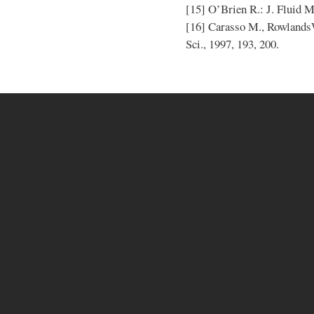
[15] O’Brien R.: J. Fluid M
[16] Carasso M., RowlandsW
Sci., 1997, 193, 200.