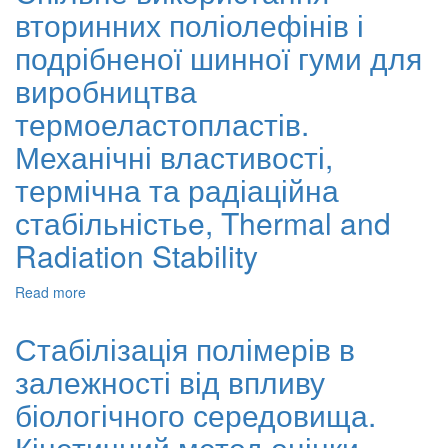
вторинних поліолефінів і
матеріалів
на
подрібненої шинної гуми для
основі
сумішей
виробництва
поліаміду
термоеластопластів.
з
полівінілпіролідоном
Механічні властивості,
термічна та радіаційна
стабільністьe, Thermal and
Radiation Stability
Read more
about
Спільне
використання
Стабілізація полімерів в
вторинних
залежності від впливу
поліолефінів
і
біологічного середовища.
подрібненої
шинної
Кінетичний метод оцінки