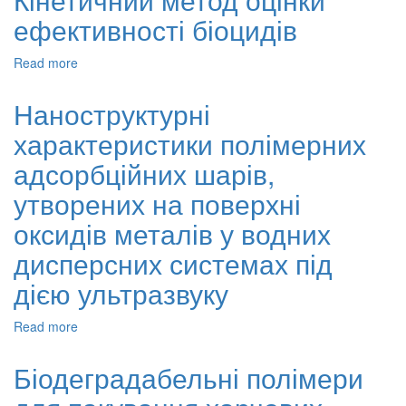
гуми
ефективності біоцидів
для
виробництва
термоеластопластів.
Read more
about
Механічні
Стабілізація
властивості,
полімерів
Наноструктурні
термічна
в
та
характеристики полімерних
залежності
радіаційна
від
адсорбційних шарів,
стабільністьe,
впливу
Thermal
біологічного
утворених на поверхні
and
середовища.
Radiation
оксидів металів у водних
Кінетичний
Stability
метод
дисперсних системах під
оцінки
ефективності
дією ультразвуку
біоцидів
Read more
about
Наноструктурні
характеристики
Біодеградабельні полімери
полімерних
адсорбційних