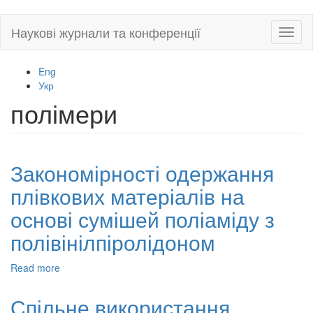
Skip
Наукові журнали та конференції
Toggl
to
naviga
main
content
Eng
Укр
полімери
Закономірності одержання
плівкових матеріалів на
основі сумішей поліаміду з
полівінілпіролідоном
Read more
about
Закономірності
одержання
Спільне використання
плівкових