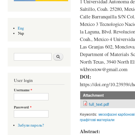
1 Universidad Autonoma de 
Saltillo, Coah. 25280, Mex
Calle Barranquilla S/N Col
Mexico 3 Tecnologico Nacio
Eng
la Laguna, Blvd. Revolucio
Укр
Coah., Mexico 4 Universida
Las Granjas 602, Monclov
Department of Materials Sc
Search form
Шукати
North Texas, 3940 North E
wkbrostow@gmail.com
DOI:
User login
https://doi.org/10.23939/ch
Username
*
Attachment
full_text.pdf
Password
*
Keywords:
мезофазні карбонові
графітові матеріали
Забули пароль?
Abstract: