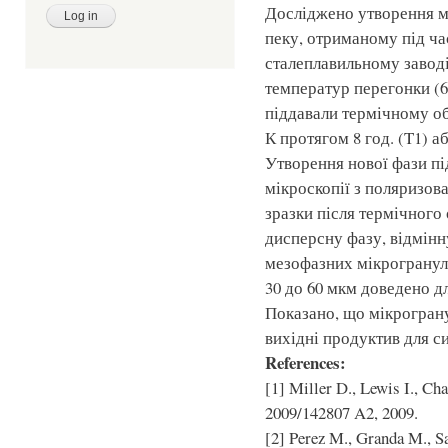
Досліджено утворення м
пеку, отриманому під ча
сталеплавильному заводі
температур перегонки (643
піддавали термічному об
К протягом 8 год. (T1) аб
Утворення нової фази п
мікроскопії з поляризов
зразки після термічного
дисперсну фазу, відмінн
мезофазних мікрогранул 
30 до 60 мкм доведено дл
Показано, що мікрограну
вихідні продуктив для си
References:
[1] Miller D., Lewis I., C
2009/142807 A2, 2009.
[2] Perez M., Granda M., Sa