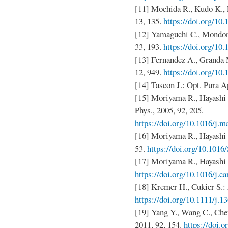
[11] Mochida R., Kudo K., 
13, 135.
https://doi.org/10
[12] Yamaguchi C., Mondori
33, 193.
https://doi.org/10
[13] Fernandez A., Granda M
12, 949.
https://doi.org/10
[14] Tascon J.: Opt. Pura Ap
[15] Moriyama R., Hayashi 
Phys., 2005, 92, 205.
https://doi.org/10.1016/j.
[16] Moriyama R., Hayashi J
53.
https://doi.org/10.101
[17] Moriyama R., Hayashi J
https://doi.org/10.1016/j.c
[18] Kremer H., Cukier S.: 
https://doi.org/10.1111/j.
[19] Yang Y., Wang C., Chen
2011, 92, 154.
https://doi.o