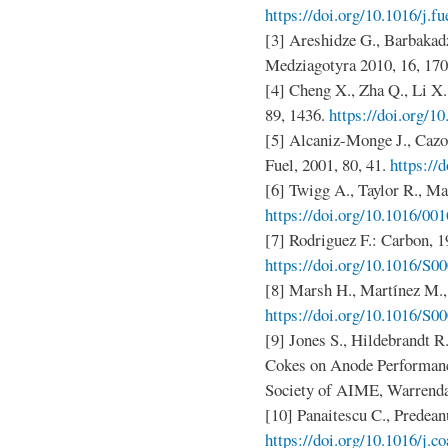
https://doi.org/10.1016/j.f
[3] Areshidze G., Barbakadz
Medziagotyra 2010, 16, 170
[4] Cheng X., Zha Q., Li X.
89, 1436.
https://doi.org/1
[5] Alcaniz-Monge J., Cazo
Fuel, 2001, 80, 41.
https://
[6] Twigg A., Taylor R., Ma
https://doi.org/10.1016/00
[7] Rodriguez F.: Carbon, 1
https://doi.org/10.1016/S0
[8] Marsh H., Martı́nez M.,
https://doi.org/10.1016/S0
[9] Jones S., Hildebrandt R
Cokes on Anode Performance
Society of AIME, Warrend
[10] Panaitescu C., Predeanu
https://doi.org/10.1016/j.c