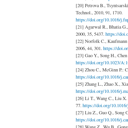
[20] Petrova B., Tsyntsarski
Technol., 2010, 91, 1710.
https://doi.org/10.1016/j.f
[21] Agarwal R., Bhatia G., 
2000, 35, 5437.
https://doi
[22] Norfolk C., Kaufmann
2006, 44, 301.
https://doi.o
[23] Gao Y., Song H., Chen X
https://doi.org/10.1023/A
[24] Zhou C., McGinn P.: C
https://doi.org/10.1016/j.c
[25] Zhang L., Zhao X., Xia
https://doi.org/10.1016/j.m
[26] Li T., Wang C., Liu X. 
77.
https://doi.org/10.1016
[27] Liu Z., Guo Q., Song G
https://doi.org/10.1016/j.c
[28] Wang Z., Wu B., Gong Q