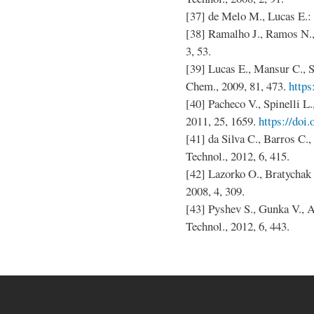
[37] de Melo M., Lucas E.:
[38] Ramalho J., Ramos N.,
3, 53.
[39] Lucas E., Mansur C., S
Chem., 2009, 81, 473.
http
[40] Pacheco V., Spinelli L.
2011, 25, 1659.
https://doi
[41] da Silva C., Barros C.
Technol., 2012, 6, 415.
[42] Lazorko O., Bratychak
2008, 4, 309.
[43] Pyshev S., Gunka V., 
Technol., 2012, 6, 443.