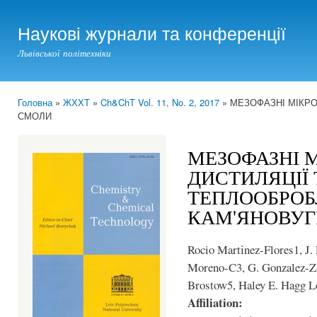
Ski
mai
Наукові журнали та конференції
con
Львівської політехніки
Головна
»
ЖХХТ
»
Ch&ChT Vol. 11, No. 2, 2017
» МЕЗОФАЗНІ МІКРО
You are here
СМОЛИ
МЕЗОФАЗНІ 
ДИСТИЛЯЦІЇ 
ТЕПЛООБРО
КАМ'ЯНОВУГ
Rocio Martіnez-Flores1, J
Moreno-C3, G. Gonzalez-Z
Brostow5, Haley E. Hagg L
Affiliation: