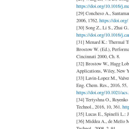
https://doi.org/10.1016/j.m
[29] Concheso A., Santamarí
2006, 1762.
https://doi.org
[30] Song Z., Li S., Zhai G.,
https://doi.org/10.1016/j.c
[31] Menard K.: Thermal Tr
Brostow W. (Ed.), Performa
Cincinnati 2000, Ch. 8.
[32] Brostow W., Hagg Lobl
Applications, Wiley, New Y
[33] Lavin-Lopez M., Valver
Eng. Chem. Res., 2016, 55, 
https://doi.org/10.1021/acs
[34] Tertyshna O., Royenko
Technol., 2016, 10, 361.
htt
[35] Lucas E., Spinelli L.: J
[36] Middea A., de Mello 
Technol., 2008, 2, 91.