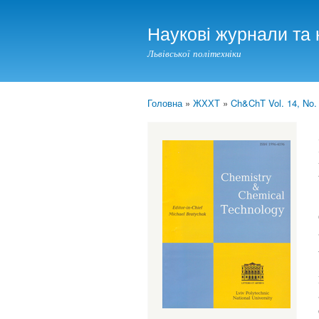
Наукові журнали та 
Львівської політехніки
Головна
»
ЖХХТ
»
Ch&ChT Vol. 14, No.
You are here