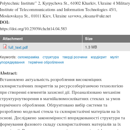
Polytechnic Institute” 2, Kyrpychova St., 61002 Kharkiv, Ukraine 4 Military
Institute of Telecommunications and Information Technologies 45/1,
Moskovskaya St., 01011 Kiev, Ukraine savvova_oksana@ukr.net
DOI:
https://doi.org/10.23939/chcht14.04.583
Attachment
Size
1.3 MB
full_text.pdf
Keywords:
склокераміка
структура
тверді розчини
кордієрит
муліт
упорядкування
термічне оброблення
Abstract:
Встановлено актуальність розроблення високоміцних
склокристалічних покриттів за ресурсозберігаючою технологією
при створенні елементів захисної дії. Проаналізовано механізм
структуроутворення в магнійалюмосилікатних стеклах за умов
термічного оброблення. Обґрунтовано вибір системи та
розроблено модельні стекла та склокристалічні матеріали на їх
основі. Досліджено закономірності впорядкованості структури та
формування фазового складу склокристалічних матеріалів за їх