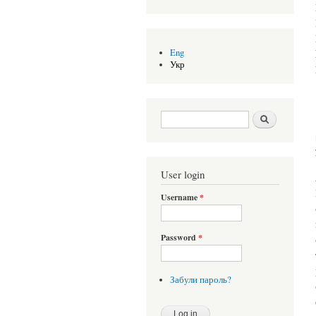
Eng
Укр
Search form
Шукати
User login
Username
*
Password
*
Забули пароль?