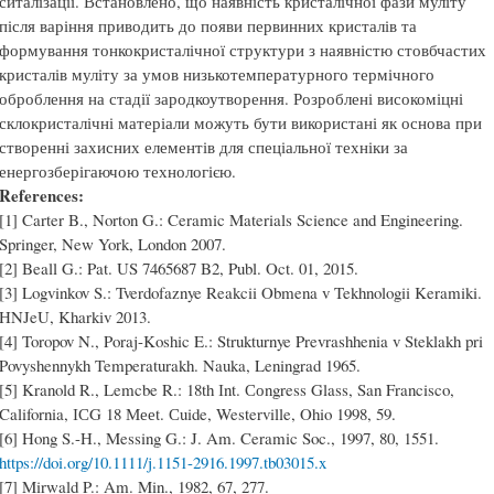
ситалізації. Встановлено, що наявність кристалічної фази муліту
після варіння приводить до появи первинних кристалів та
формування тонкокристалічної структури з наявністю стовбчастих
кристалів муліту за умов низькотемпературного термічного
оброблення на стадії зародкоутворення. Розроблені високоміцні
склокристалічні матеріали можуть бути використані як основа при
створенні захисних елементів для спеціальної техніки за
енергозберігаючою технологією.
References:
[1] Carter B., Norton G.: Ceramic Materials Science and Engineering.
Springer, New York, London 2007.
[2] Beall G.: Pat. US 7465687 B2, Publ. Oct. 01, 2015.
[3] Logvinkov S.: Tverdofaznye Reakcii Obmena v Tekhnologii Keramiki.
HNJeU, Kharkіv 2013.
[4] Toropov N., Poraj-Koshic E.: Strukturnye Prevrashhenia v Steklakh pri
Povyshennykh Temperaturakh. Nauka, Leningrad 1965.
[5] Kranold R., Lemcbe R.: 18th Іnt. Соngress Glass, San Francisco,
California, ІСG 18 Мееt. Сuide, Westerville, Ohio 1998, 59.
[6] Hong S.-H., Messing G.: J. Am. Ceramic Soc., 1997, 80, 1551.
https://doi.org/10.1111/j.1151-2916.1997.tb03015.x
[7] Mirwald P.: Am. Min., 1982, 67, 277.