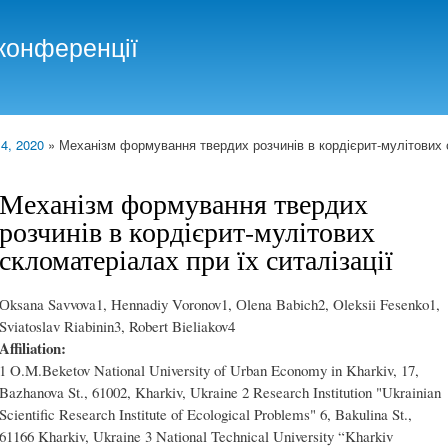
Skip to
main
конференції
content
 4, 2020
» Механізм формування твердих розчинів в кордієрит-мулітових с
Механізм формування твердих
розчинів в кордієрит-мулітових
скломатеріалах при їх ситалізації
Оksana Savvova1, Hennadiy Voronov1, Оlena Babich2, Oleksii Fesenko1,
Sviatoslav Riabinin3, Robert Bieliakov4
Affiliation:
1 O.M.Beketov National University of Urban Economy in Kharkiv, 17,
Bazhanova St., 61002, Kharkiv, Ukraine 2 Research Institution "Ukrainian
Scientific Research Institute of Ecological Problems" 6, Bakulina St.,
61166 Kharkiv, Ukraine 3 National Technical University “Kharkiv