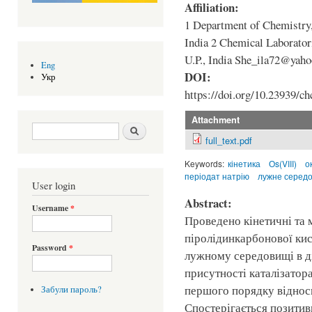
Affiliation:
1 Department of Chemistry,
India 2 Chemical Laborator
U.P., India She_ila72@yah
Eng
DOI:
Укр
https://doi.org/10.23939/ch
Attachment
Search form
Шукати
full_text.pdf
Keywords:
кінетика
Оs(VIII)
о
періодат натрію
лужне серед
User login
Abstract:
Username
*
Проведено кінетичні та 
піролідинкарбонової кис
Password
*
лужному середовищі в ді
присутності каталізатора
першого порядку відносн
Забули пароль?
Спостерігається позитив