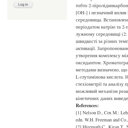
тобто 2-піролідинкарбон
[OH-] і незначний вплив
середовища. Встановлен
періодатом натрію та 2
лужному середовищі (2:1
швидкості за різних тем
активації. Запропонован
утворення комплексу між
оксидантом. Хроматогра
методами визначено, що
L-глутамінова кислота. Н
стехіометрії та аналізу 
можливий механізм реак
кінетичних даних виведе
References:
[1] Nelson D., Cox M.: Leh
edn. W.H. Freeman and Co.
[2] Hiremath C., Kiran T., 