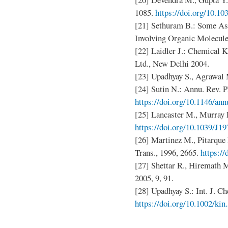
1085.
https://doi.org/10.
[21] Sethuram B.: Some Asp
Involving Organic Molecule
[22] Laidler J.: Chemical K
Ltd., New Delhi 2004.
[23] Upadhyay S., Agrawal 
[24] Sutin N.: Annu. Rev. P
https://doi.org/10.1146/an
[25] Lancaster M., Murray 
https://doi.org/10.1039/J1
[26] Martinez M., Pitarque 
Trans., 1996, 2665.
https:/
[27] Shettar R., Hiremath M
2005, 9, 91.
[28] Upadhyay S.: Int. J. Ch
https://doi.org/10.1002/ki