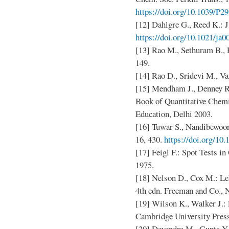
https://doi.org/10.1039/P
[12] Dahlgre G., Reed K.: J
https://doi.org/10.1021/ja
[13] Rao M., Sethuram B., 
149.
[14] Rao D., Sridevi M., Van
[15] Mendham J., Denney R.
Book of Quantitative Chemi
Education, Delhi 2003.
[16] Tuwar S., Nandibewoor 
16, 430.
https://doi.org/1
[17] Feigl F.: Spot Tests i
1975.
[18] Nelson D., Cox M.: Le
4th edn. Freeman and Co., 
[19] Wilson K., Walker J.: 
Cambridge University Pres
[20] Devendra M., Gupta Y.: