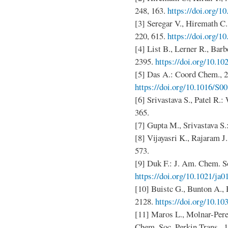
248, 163.
https://doi.org/1
[3] Seregar V., Hiremath C.
220, 615.
https://doi.org/1
[4] List B., Lerner R., Bar
2395.
https://doi.org/10.1
[5] Das A.: Coord Chem., 2
https://doi.org/10.1016/S0
[6] Srivastava S., Patel R.:
365.
[7] Gupta M., Srivastava S.:
[8] Vijayasri K., Rajaram J.
573.
[9] Duk F.: J. Am. Chem. So
https://doi.org/10.1021/ja
[10] Buistc G., Bunton A.,
2128.
https://doi.org/10.1
[11] Maros L., Molnar-Perel 
Chem. Soc. Perkin Trans., 1