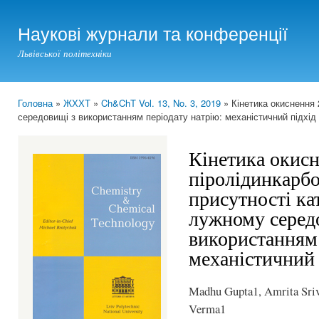
Ski
mai
Наукові журнали та конференції
con
Львівської політехніки
Головна
»
ЖХХТ
»
Ch&ChT Vol. 13, No. 3, 2019
» Кінетика окиснення 
You are here
середовищі з використанням періодату натрію: механістичний підхід
Кінетика окисн
піролідинкарбо
присутності кат
лужному серед
використанням 
механістичний 
Madhu Gupta1, Amrita Sriva
Verma1