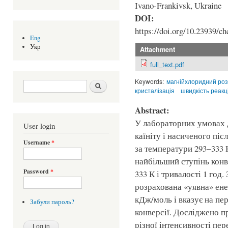
Ivano-Frankivsk, Ukraine
DOI:
https://doi.org/10.23939/ch
Eng
Укр
Attachment
full_text.pdf
Keywords:
магнійхлоридний ро
Search form
Шукати
кристалізація
швидкість реакці
Abstract:
У лабораторних умовах 
User login
каїніту і насиченого пі
Username
*
за температури 293‒333 
найбільший ступінь конв
Password
*
333 К і тривалості 1 го
розрахована «уявна» енер
кДж/моль і вказує на пе
Забули пароль?
конверсії. Досліджено п
різної інтенсивності пе