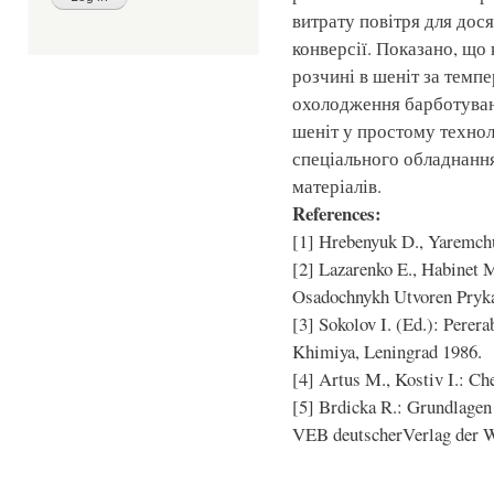
витрату повітря для дос
конверсії. Показано, що
розчині в шеніт за темпе
охолодження барботуван
шеніт у простому технол
спеціального обладнання
матеріалів.
References:
[1] Hrebenyuk D., Yaremchu
[2] Lazarenko E., Habinet 
Osadochnykh Utvoren Pryka
[3] Sokolov I. (Ed.): Perer
Khimiya, Leningrad 1986.
[4] Artus M., Kostiv I.: Ch
[5] Brdicka R.: Grundlagen
VEB deutscherVerlag der W