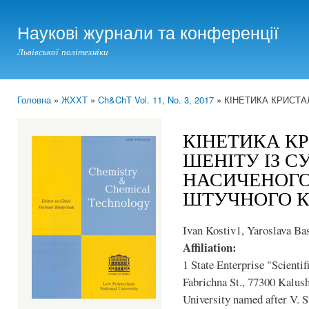
Ski
mai
Наукові журнали та конференції
con
Львівської політехніки
Головна
»
ЖХХТ
»
Ch&ChT Vol. 11, No. 3, 2017
» КІНЕТИКА КРИСТАЛ
You are here
КІНЕТИКА КР
ШЕНІТУ ІЗ С
НАСИЧЕНОГО
ШТУЧНОГО К
Ivan Kostiv1, Yaroslava Ba
Affiliation:
1 State Enterprise "Scientif
Fabrichna St., 77300 Kalush
University named after V. 