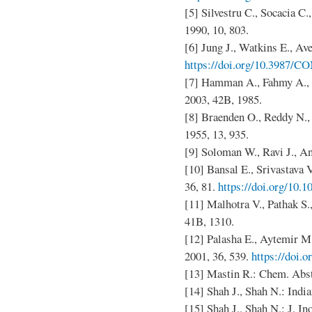
[5] Silvestru C., Socacia C.
1990, 10, 803.
[6] Jung J., Watkins E., Av
https://doi.org/10.3987/C
[7] Hamman A., Fahmy A., 
2003, 42B, 1985.
[8] Braenden O., Reddy N.,
1955, 13, 935.
[9] Soloman W., Ravi J., A
[10] Bansal E., Srivastava 
36, 81.
https://doi.org/10.
[11] Malhotra V., Pathak S.,
41B, 1310.
[12] Palasha E., Aytemir M.
2001, 36, 539.
https://doi.
[13] Mastin R.: Chem. Abstr
[14] Shah J., Shah N.: Indi
[15] Shah J., Shah N.: J. In