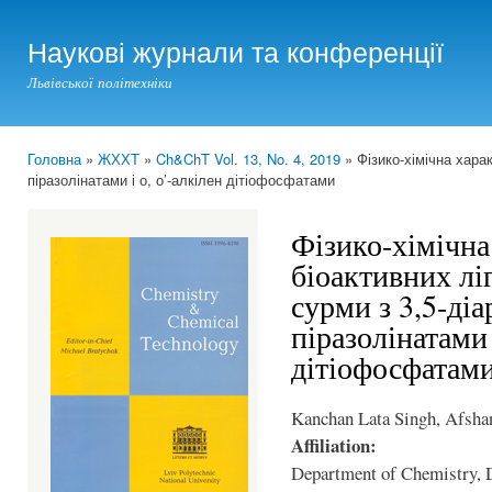
Ski
mai
Наукові журнали та конференції
con
Львівської політехніки
Головна
»
ЖХХТ
»
Ch&ChT Vol. 13, No. 4, 2019
» Фізико-хімічна хара
You are here
піразолінатами і о, о’-алкілен дітіофосфатами
Фізико-хімічна
біоактивних лі
сурми з 3,5-ді
піразолінатами 
дітіофосфатам
Kanchan Lata Singh, Afshan
Affiliation:
Department of Chemistry, 