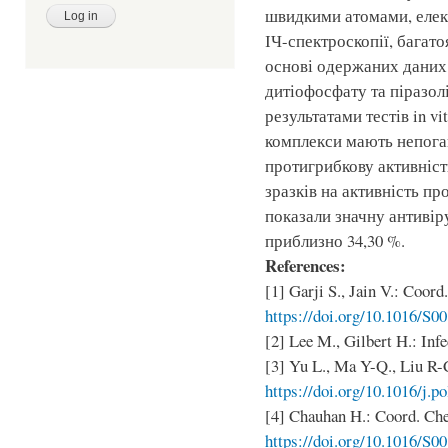
швидкими атомами, елек
ІЧ-спектроскопії, багато
основі одержаних даних
дитіофосфату та піразолі
результатами тестів in v
комплекси мають непога
протигрибкову активніст
зразків на активність пр
показали значну антивір
приблизно 34,30 %.
References:
[1] Garji S., Jain V.: Coord
https://doi.org/10.1016/S0
[2] Lee M., Gilbert H.: Infe
[3] Yu L., Ma Y-Q., Liu R-C
https://doi.org/10.1016/j.p
[4] Chauhan H.: Coord. Che
https://doi.org/10.1016/S0