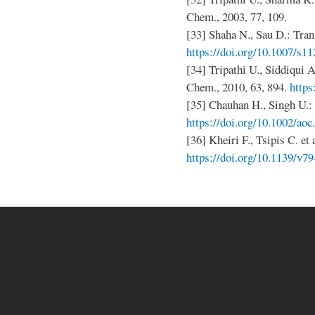
Chem., 2003, 77, 109.
[33] Shaha N., Sau D.: Tran
https://doi.org/10.1007/s1
[34] Tripathi U., Siddiqui 
Chem., 2010, 63, 894.
https
[35] Chauhan H., Singh U.:
https://doi.org/10.1002/aoc
[36] Kheiri F., Tsipis C. et 
https://doi.org/10.1139/v7