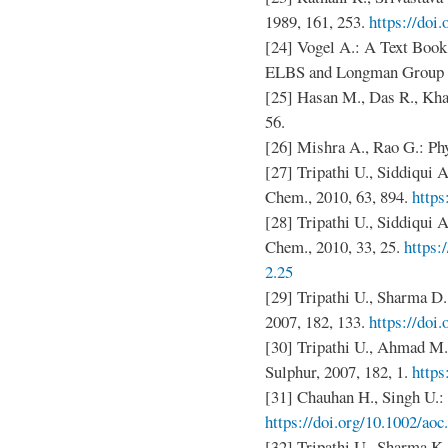
1989, 161, 253.
https://doi
[24] Vogel A.: A Text Book 
ELBS and Longman Group L
[25] Hasan M., Das R., Khan
56.
[26] Mishra A., Rao G.: Phy
[27] Tripathi U., Siddiqui 
Chem., 2010, 63, 894.
https
[28] Tripathi U., Siddiqui
Chem., 2010, 33, 25.
https:
2.25
[29] Tripathi U., Sharma D.
2007, 182, 133.
https://doi
[30] Tripathi U., Ahmad M.
Sulphur, 2007, 182, 1.
https
[31] Chauhan H., Singh U.:
https://doi.org/10.1002/aoc
[32] Tripathi U., Sharma K.