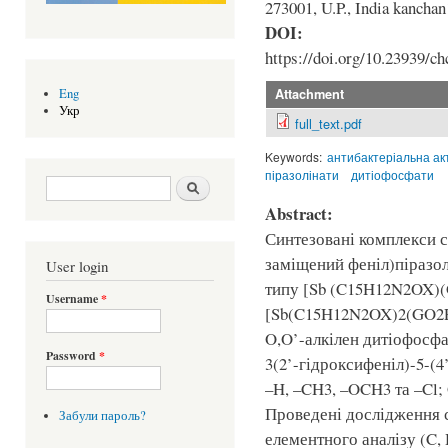
273001, U.P., India kanch
DOI:
https://doi.org/10.23939/ch
Attachment
Eng
Укр
full_text.pdf
Keywords:
антибактеріальна ак
піразолінати
дитіофосфати
Search form
Шукати
Abstract:
Синтезовані комплекси с
заміщений феніл)піразол
User login
типу [Sb (C15H12N2OX)(
Username
*
[Sb(C15H12N2OX)2(GO2P
O,O’-алкілен дитіофосф
Password
*
3(2’-гідроксифеніл)-5-(4
–H, –CH3, –OCH3 та –Cl
Проведені дослідження 
Забули пароль?
елементного аналізу (C, 