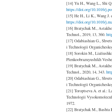
[14] Yu H., Wang L., Shi Q. 
https://doi.org/10.1016/j.p
[15] He H., Li K., Wang J. e
https://doi.org/10.1016/j.m
[16] Bratychak M., Astakho
Technol., 2019, 13, 360.
htt
[17] Odabiashian G., Shvet
i Technologii Organichesko
[18] Sorokin M., Lialiushk
Plenkoobrazuyushikh Veshe
[19] Bratychak M., Astakho
Technol., 2020, 14, 343.
htt
[20] Odabiashian G., Shvet
i Technologii Organichesko
[21] Toroptseva A. et al.: 
Technologii Vysokomolecul
1972.
[22] Bratychak M., Bashta B