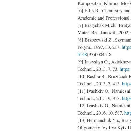
Kompozitsii. Khimia, Mosk
[6] Ellis B.: Chemistry an
Academic and Professional
[7] Bratychak Mich., Braty
Mater. Res. Innovat., 2002, 
[8] Brzozowski Z., Szymans
Polym., 1997, 33, 217.
http
5148
(97)00045-X
[9] Iatsyshyn O., Astakhov
Technol., 2013, 7, 73.
https
[10] Bashta B., Bruzdziak P
Technol., 2013, 7, 413.
http
[11] Ivashkiv O., Namiesni
Technol., 2015, 9, 313.
http
[12] Ivashkiv O., Namiesni
Technol., 2016, 10, 587.
htt
[13] Hetmanchuk Yu., Brat
Oligomeriv. Vyd-vo Kyiv Un