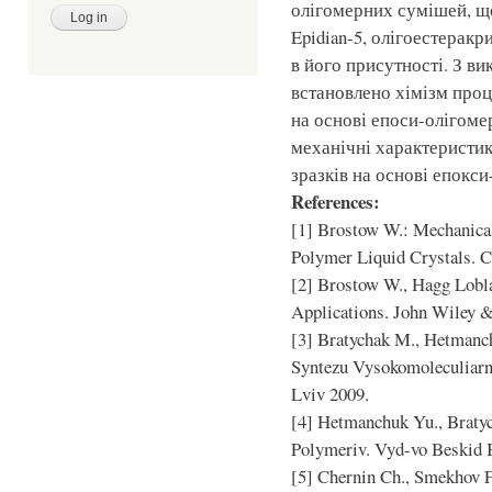
олігомерних сумішей, щ
Epidian-5, олігоестеракр
в його присутності. З в
встановлено хімізм про
на основі епоси-олігоме
механічні характеристи
зразків на основі епокс
References:
[1] Brostow W.: Mechanical
Polymer Liquid Crystals. 
[2] Brostow W., Hagg Lobla
Applications. John Wiley 
[3] Bratychak M., Hetmanc
Syntezu Vysokomoleculiarn
Lviv 2009.
[4] Hetmanchuk Yu., Braty
Polymeriv. Vyd-vo Beskid B
[5] Chernin Ch., Smekhov F