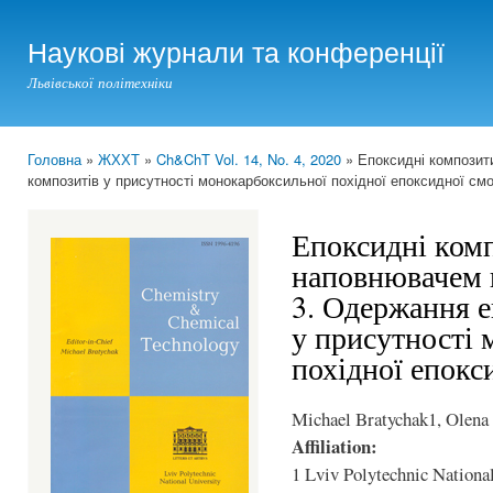
Ski
mai
Наукові журнали та конференції
con
Львівської політехніки
Головна
»
ЖХХТ
»
Ch&ChT Vol. 14, No. 4, 2020
» Епоксидні композит
You are here
композитів у присутності монокарбоксильної похідної епоксидної смо
Епоксидні ком
наповнювачем 
3. Одержання 
у присутності 
похідної епокс
Michael Bratychak1, Olena
Affiliation:
1 Lviv Polytechnic National