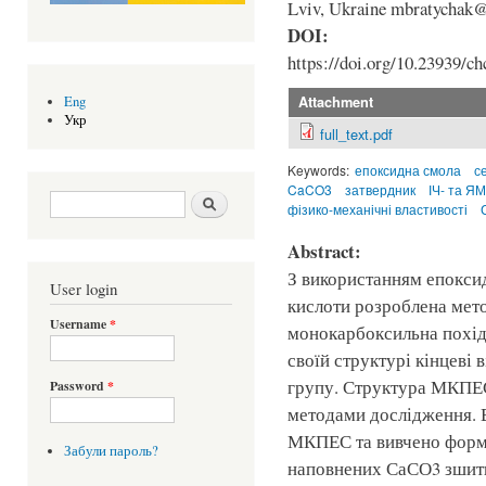
Lviv, Ukraine mbratychak
DOI:
https://doi.org/10.23939/ch
Attachment
Eng
Укр
full_text.pdf
Keywords:
епоксидна смола
с
CaCO3
затвердник
ІЧ- та Я
Search form
Шукати
фізико-механічні властивості
Abstract:
З використанням епоксид
User login
кислоти розроблена мето
Username
*
монокарбоксильна похідн
своїй структурі кінцеві 
групу. Структура МКПЕ
Password
*
методами дослідження. В
МКПЕС та вивчено форм
Забули пароль?
наповнених СаСО3 зшити