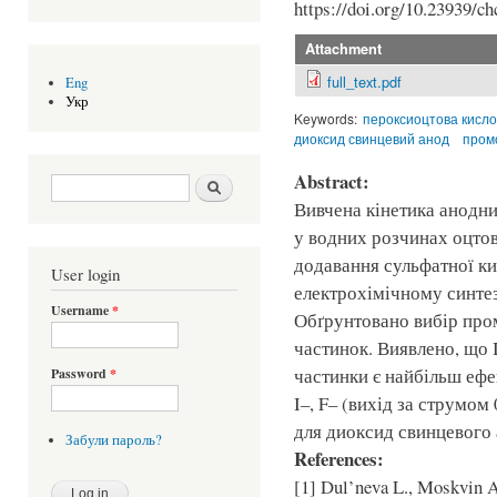
https://doi.org/10.23939/ch
Attachment
full_text.pdf
Eng
Укр
Keywords:
пероксиоцтова кисл
диоксид свинцевий анод
пром
Abstract:
Search form
Шукати
Вивчена кінетика анодни
у водних розчинах оцтов
додавання сульфатної ки
User login
електрохімічному синтез
Username
*
Обґрунтовано вибір про
частинок. Виявлено, що I
частинки є найбільш ефе
Password
*
I–, F– (вихід за струмом
для диоксид свинцевого 
Забули пароль?
References:
[1] Dul’neva L., Moskvin A