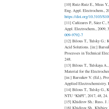
[10] Ruiz-Ruiz E., Meas Y.,
Eng. Appl. Electrochem., 20
https://doi.org/10.3103/S
[11] Cañizares P., Sáez C.,
Appl. Electrochem., 2009, 
009-9792-7
[12] Bilous T., Tulsky G.: 
Acid Solutions. [in:] Barsu
Processes in Technical El
248.
[13] Bilous T., Tulskaya A
Material for the Electroche
[in:] Barsukov V. (Ed.), Pr
Applied Electrochemistry.
[14] Bilous T., Tulsky G.,
NTU “KhPI”, 2017, 48, 24.
[15] Khidirov Sh.: Russ. J.
[16] Khidirov Sh., Khibiev 