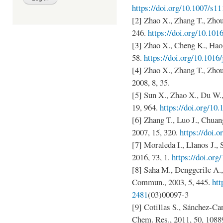
https://doi.org/10.1007/s1
[2] Zhao X., Zhang T., Zhou
246.
https://doi.org/10.101
[3] Zhao X., Cheng K., Hao 
58.
https://doi.org/10.1016
[4] Zhao X., Zhang T., Zhou
2008, 8, 35.
[5] Sun X., Zhao X., Du W.,
19, 964.
https://doi.org/10
[6] Zhang T., Luo J., Chuan
2007, 15, 320.
https://doi.
[7] Moraleda I., Llanos J.,
2016, 73, 1.
https://doi.org
[8] Saha M., Denggerile A.,
Commun., 2003, 5, 445.
htt
2481
(03)00097-3
[9] Cotillas S., Sánchez-Car
Chem. Res., 2011, 50, 1088