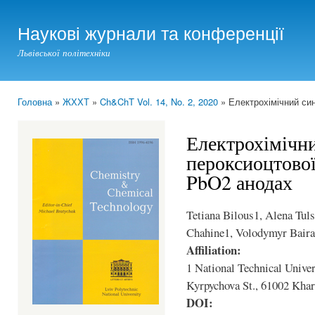
Ski
mai
Наукові журнали та конференції
con
Львівської політехніки
Головна
»
ЖХХТ
»
Ch&ChT Vol. 14, No. 2, 2020
» Електрохімічний син
You are here
Електрохімічни
пероксиоцтової
PbO2 анодах
Tetiana Bilous1, Alena Tul
Chahine1, Volodymyr Baira
Affiliation:
1 National Technical Univer
Kyrpychova St., 61002 Khar
DOI: