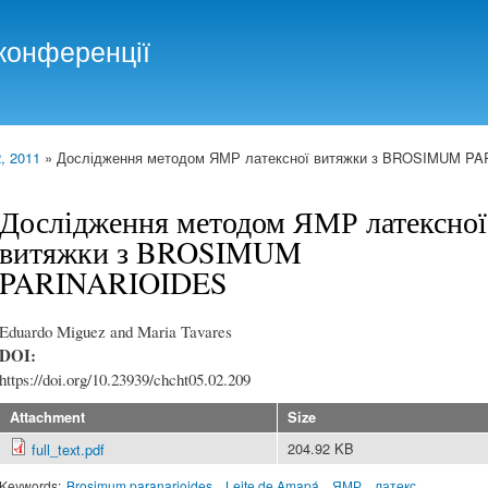
Skip to
main
конференції
content
, 2011
» Дослідження методом ЯМР латексної витяжки з BROSIMUM P
Дослідження методом ЯМР латексної
витяжки з BROSIMUM
PARINARIOIDES
Eduardo Miguez and Maria Tavares
DOI:
https://doi.org/10.23939/chcht05.02.209
Attachment
Size
204.92 KB
full_text.pdf
Keywords:
Brosimum paranarioides
Leite de Amapá
ЯМР
латекс