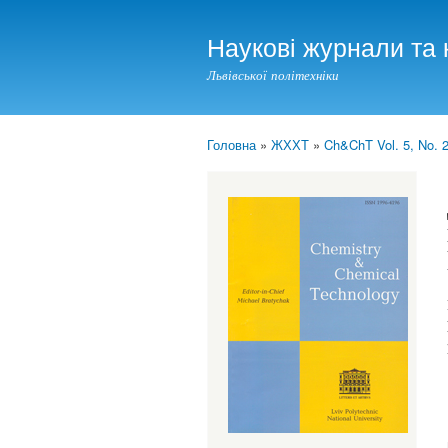
Наукові журнали та 
Львівської політехніки
Головна
»
ЖХХТ
»
Ch&ChT Vol. 5, No. 2
You are here