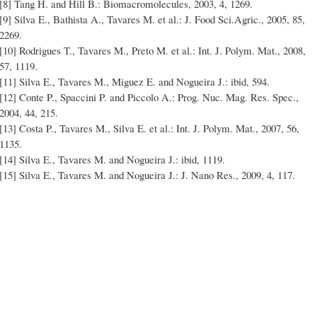
[8] Tang H. and Hill B.: Biomacromolecules, 2003, 4, 1269.
[9] Silva E., Bathista A., Tavares M. et al.: J. Food Sci.Agric., 2005, 85,
2269.
[10] Rodrigues T., Tavares M., Preto M. et al.: Int. J. Polym. Mat., 2008,
57, 1119.
[11] Silva E., Tavares M., Miguez E. and Nogueira J.: ibid, 594.
[12] Conte P., Spaccini P. and Piccolo A.: Prog. Nuc. Mag. Res. Spec.,
2004, 44, 215.
[13] Costa P., Tavares M., Silva E. et al.: Int. J. Polym. Mat., 2007, 56,
1135.
[14] Silva E., Tavares M. and Nogueira J.: ibid, 1119.
[15] Silva E., Tavares M. and Nogueira J.: J. Nano Res., 2009, 4, 117.