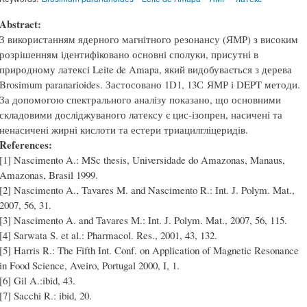
Abstract:
З використанням ядерного магнітного резонансу (ЯМР) з високим
розрішенням ідентифіковано основні сполуки, присутні в
природному латексі Leite de Amapa, який видобувається з дерева
Brosimum paranarioides. Застосовано 1D1, 13С ЯМР і DEPT методи.
За допомогою спектрального аналізу показано, що основними
складовими досліджуваного латексу є цис-ізопрен, насичені та
ненасичені жирні кислоти та естери триацилгліцеридів.
References:
[1] Nascimento A.: MSc thesis, Universidade do Amazonas, Manaus,
Amazonas, Brasil 1999.
[2] Nascimento A., Tavares M. and Nascimento R.: Int. J. Polym. Mat.,
2007, 56, 31.
[3] Nascimento A. and Tavares M.: Int. J. Polym. Mat., 2007, 56, 115.
[4] Sarwata S. et al.: Pharmacol. Res., 2001, 43, 132.
[5] Harris R.: The Fifth Int. Conf. on Application of Magnetic Resonance
in Food Science, Aveiro, Portugal 2000, I, 1.
[6] Gil A.:ibid, 43.
[7] Sacchi R.: ibid, 20.