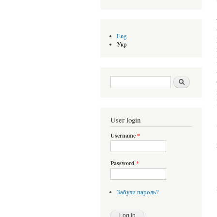
Eng
Укр
Search form
Шукати
User login
Username
*
Password
*
Забули пароль?