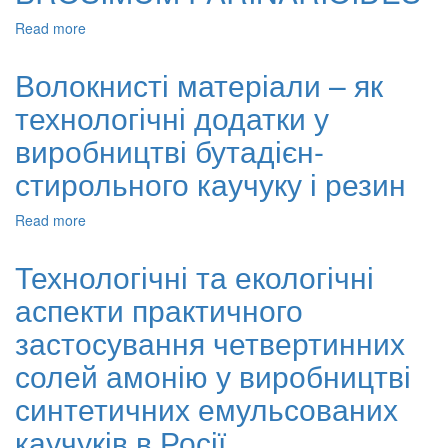
композитів
Read more
about
Дослідження
методом
Волокнисті матеріали – як
ЯМР
технологічні додатки у
латексної
витяжки
виробництві бутадієн-
з
BROSIMUM
стирольного каучуку і резин
PARINARIOIDES
Read more
about
Волокнисті
матеріали
Технологічні та екологічні
–
аспекти практичного
як
технологічні
застосування четвертинних
додатки
у
солей амонію у виробництві
виробництві
синтетичних емульсованих
бутадієн-
стирольного
каучуків в Росії
каучуку