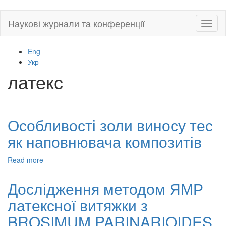
Skip
Наукові журнали та конференції
Toggl
to
naviga
main
content
Eng
Укр
латекс
Особливості золи виносу тес
як наповнювача композитів
Read more
about
Особливості
золи
Дослідження методом ЯМР
виносу
латексної витяжки з
тес
як
BROSIMUM PARINARIOIDES
наповнювача