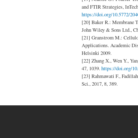
and FTIR Strategies, InTech
https://doi.org/10.5772/204
[20] Baker R.: Membrane Te
John Wiley & Sons Ltd., Ch
[21] Granstrom M.: Cellulo
Applications. Academic Diss
Helsinki 2009.
[22] Zhang X., Wen Y., Yang
47, 1039.
https://doi.org/
[23] Rahmawati F., Fadillah
Sci., 2017, 8, 389.