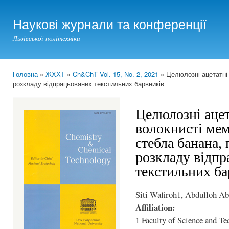
Ski
mai
Наукові журнали та конференції
con
Львівської політехніки
Головна
»
ЖХХТ
»
Ch&ChT Vol. 15, No. 2, 2021
» Целюлозні ацетатні 
You are here
розкладу відпрацьованих текстильних барвників
Целюлозні ацет
волокнисті мем
стебла банана, 
розкладу відп
текстильних ба
Siti Wafiroh1, Abdulloh Ab
Affiliation:
1 Faculty of Science and Te