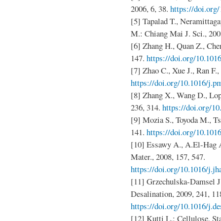
2006, 6, 38.
https://doi.org
[5] Tapalad T., Neramittag
M.: Chiang Mai J. Sci., 200
[6] Zhang H., Quan Z., Chen 
147.
https://doi.org/10.101
[7] Zhao C., Xue J., Ran F.,
https://doi.org/10.1016/j.p
[8] Zhang X., Wang D., Lope
236, 314.
https://doi.org/10
[9] Mozia S., Toyoda M., Ts
141.
https://doi.org/10.101
[10] Essawy A., A.El-Hag A
Mater., 2008, 157, 547.
https://doi.org/10.1016/j.j
[11] Grzechulska-Damsel J
Desalination, 2009, 241, 11
https://doi.org/10.1016/j.d
[12] Kutti L.: Cellulose, St