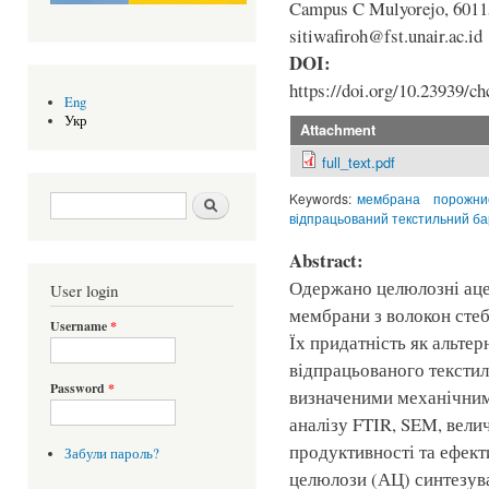
Campus C Mulyorejo, 60115 
sitiwafiroh@fst.unair.ac.id
DOI:
https://doi.org/10.23939/ch
Eng
Укр
Attachment
full_text.pdf
Keywords:
мембрана
порожни
Search form
Шукати
відпрацьований текстильний ба
Abstract:
Одержано целюлозні аце
User login
мембрани з волокон сте
Username
*
Їх придатність як альте
відпрацьованого тексти
Password
*
визначеними механічним
аналізу FTIR, SEM, вели
продуктивності та ефект
Забули пароль?
целюлози (АЦ) синтезува