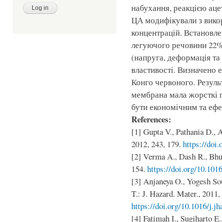
набухання, реакцією аце
ЦА модифікували з вико
концентрацій. Встановл
легуючого речовини 22% 
(напруга, деформація та 
властивості. Визначено
Конго червоного. Резуль
мембрана мала жорсткі
бути економічним та еф
References:
[1] Gupta V., Pathania D., A
2012, 243, 179.
https://doi
[2] Verma A., Dash R., Bhun
154.
https://doi.org/10.101
[3] Anjaneya O., Yogesh S
T.: J. Hazard. Mater., 2011,
https://doi.org/10.1016/j.j
[4] Fatimah I., Sugiharto E.