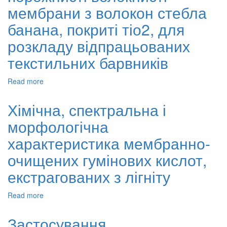
аналітичний
мембрани з волокон стебла
огляд
банана, покриті тіо2, для
розкладу відпрацьованих
текстильних барвників
Read more
about
Целюлозні
ацетатні
Хімічна, спектральна і
порожнисті
морфологічна
волокнисті
мембрани
характеристика мембранно-
з
волокон
очищених гумінових кислот,
стебла
екстрагованих з лігніту
банана,
покриті
тіо2,
Read more
about
для
Хімічна,
розкладу
спектральна
Застосування
відпрацьованих
і