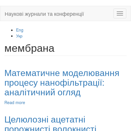
Skip
Наукові журнали та конференції
Toggl
to
naviga
main
content
Eng
Укр
мембрана
Математичне моделювання
процесу нанофільтрації:
аналітичний огляд
Read more
about
Математичне
моделювання
Целюлозні ацетатні
процесу
порожнисті волокнисті
нанофільтрації: