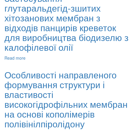
текстильних
глутаральдегід-зшитих
морфологічна
барвників
характеристика
хітозанових мембран з
мембранно-
очищених
відходів панцирів креветок
гумінових
для виробництва біодизелю з
кислот,
екстрагованих
калофілевої олії
з
лігніту
Read more
about
Застосування
глутаральдегід-
Особливості направленого
зшитих
формування структури і
хітозанових
мембран
властивості
з
відходів
високогідрофільних мембран
панцирів
на основі кополімерів
креветок
для
полівінілпіролідону
виробництва
біодизелю