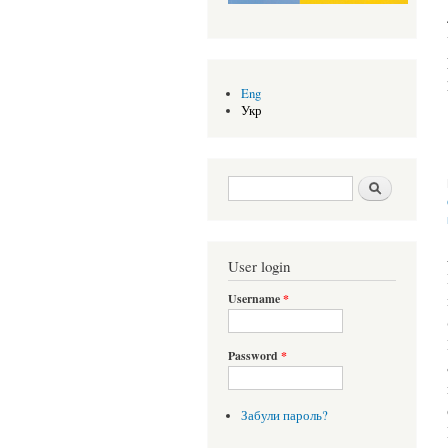
Eng
Укр
Search form
Шукати
User login
Username
*
Password
*
Забули пароль?