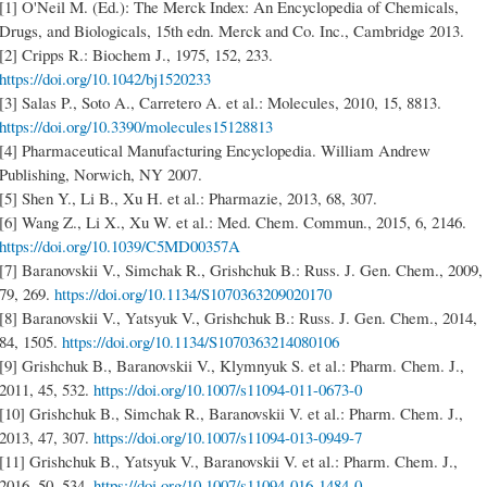
[1] O'Neil M. (Ed.): The Merck Index: An Encyclopedia of Chemicals,
Drugs, and Biologicals, 15th edn. Merck and Co. Inc., Cambridge 2013.
[2] Cripps R.: Biochem J., 1975, 152, 233.
https://doi.org/10.1042/bj1520233
[3] Salas P., Soto A., Carretero A. et al.: Molecules, 2010, 15, 8813.
https://doi.org/10.3390/molecules15128813
[4] Pharmaceutical Manufacturing Encyclopedia. William Andrew
Publishing, Norwich, NY 2007.
[5] Shen Y., Li B., Xu H. et al.: Pharmazie, 2013, 68, 307.
[6] Wang Z., Li X., Xu W. et al.: Med. Chem. Commun., 2015, 6, 2146.
https://doi.org/10.1039/C5MD00357A
[7] Baranovskii V., Simchak R., Grishchuk B.: Russ. J. Gen. Chem., 2009,
79, 269.
https://doi.org/10.1134/S1070363209020170
[8] Baranovskii V., Yatsyuk V., Grishchuk B.: Russ. J. Gen. Chem., 2014,
84, 1505.
https://doi.org/10.1134/S1070363214080106
[9] Grishchuk B., Baranovskii V., Klymnyuk S. et al.: Pharm. Chem. J.,
2011, 45, 532.
https://doi.org/10.1007/s11094-011-0673-0
[10] Grishchuk B., Simchak R., Baranovskii V. et al.: Pharm. Chem. J.,
2013, 47, 307.
https://doi.org/10.1007/s11094-013-0949-7
[11] Grishchuk B., Yatsyuk V., Baranovskii V. et al.: Pharm. Chem. J.,
2016, 50, 534.
https://doi.org/10.1007/s11094-016-1484-0