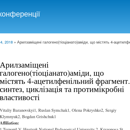
Skip to
main
конференції
content
 4, 2018
» Арилзаміщені галогено(тіоціанато)аміди, що містять 4-ацетилфе
Арилзаміщені
галогено(тіоціанато)аміди, що
містять 4-ацетилфенільний фрагмент.
синтез, циклізація та протимікробні
властивості
Vitaliy Baranovskyi1, Ruslan Symchak1, Olena Pokryshko2, Sergiy
Klymnyuk2, Bogdan Grishchuk1
Affiliation:
1 Ternopil V. Hnatyuk National Pedagogical University 2, Kryvonosa St.,