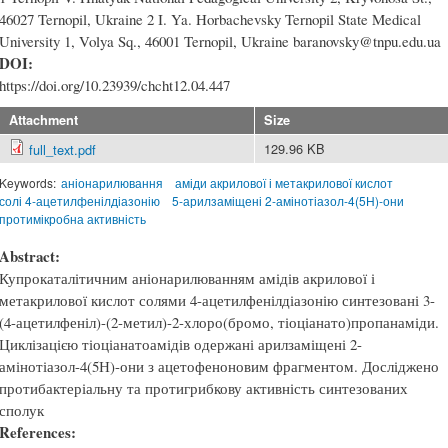
46027 Ternopil, Ukraine 2 I. Ya. Horbachevsky Ternopil State Medical
University 1, Volya Sq., 46001 Ternopil, Ukraine baranovsky@tnpu.edu.ua
DOI:
https://doi.org/10.23939/chcht12.04.447
Attachment
Size
129.96 KB
full_text.pdf
Keywords:
аніонарилювання
аміди акрилової і метакрилової кислот
солі 4-ацетилфенілдіазонію
5-арилзаміщені 2-амінотіазол-4(5Н)-они
протимікробна активність
Abstract:
Купрокаталітичним аніонарилюванням амідів акрилової і
метакрилової кислот солями 4-ацетилфенілдіазонію синтезовані 3-
(4-ацетилфеніл)-(2-метил)-2-хлоро(бромо, тіоціанато)пропанаміди.
Циклізацією тіоціанатоамідів одержані арилзаміщені 2-
амінотіазол-4(5Н)-они з ацетофеноновим фрагментом. Досліджено
протибактеріальну та протигрибкову активність синтезованих
сполук
References: