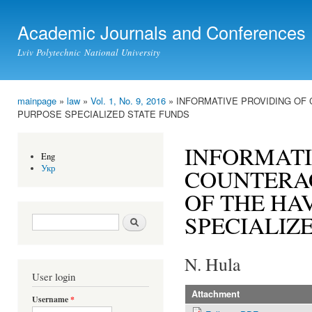
Ski
mai
Academic Journals and Conferences
con
Lviv Polytechnic National University
mainpage
»
law
»
Vol. 1, No. 9, 2016
» INFORMATIVE PROVIDING OF 
You are here
PURPOSE SPECIALIZED STATE FUNDS
INFORMATI
Eng
Укр
COUNTERAC
OF THE HA
SPECIALIZ
Search form
Search
N. Hula
User login
Attachment
Username
*