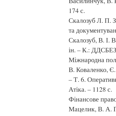
Василинчук, В. 
174 с.
Скалозуб Л. П. 
та документуван
Скалозуб, В. І. 
ін. – К.: ДДСБЕЗ,
Міжнародна поліц
В. Коваленко, Є
– Т. 6. Оперативн
Атіка. – 1128 с.
Фінансове право:
Мацелик, В. А. П