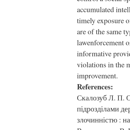
accumulated intell
timely exposure o
are of the same t
lawenforcement or
informative provid
violations in the
improvement.
References:
Скалозуб Л. П. 
підрозділами де
злочинністю : нав