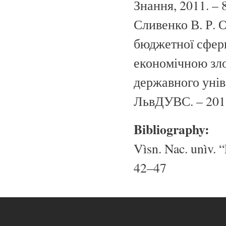
Знання, 2011. – 
Сливенко В. Р. 
бюджетної сфери
економічною зло
державного унів
ЛьвДУВС. – 2011
Bibliography:
Vìsn. Nac. unìv. “
42–47