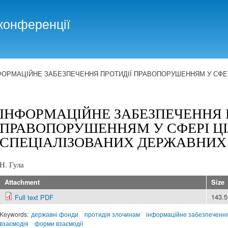
Skip to
main
конференції
content
ФОРМАЦІЙНЕ ЗАБЕЗПЕЧЕННЯ ПРОТИДІЇ ПРАВОПОРУШЕННЯМ У СФЕ
ІНФОРМАЦІЙНЕ ЗАБЕЗПЕЧЕННЯ 
ПРАВОПОРУШЕННЯМ У СФЕРІ Ц
СПЕЦІАЛІЗОВАНИХ ДЕРЖАВНИХ
Н. Гула
Attachment
Size
143.
Full text PDF
Keywords:
державні фонди
протидія злочинам
інформаційне забезпеченн
взаємодія
форми взаємодії