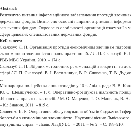
Abstract:
Розглянуто питання інформаційного забезпечення протидії злочинам
державних фондів. Визначено основні напрями отримання інформа
зазначених фондах. Окреслено особливості організа­ції взаємодії 
сфері цільових спеціалізованих державних фондів.
References:
Скалозуб Л. П. Організація протидії економічним злочинам підроз
економічною злочинністю : навч.-практ. посіб. / Л. П. Скалозуб, В. І
РВВ МВС України, 2010. – 174 с.
Скалозуб Л. П. Збірник методичних рекомендацій з викриття та до
сфері / Л. П. Скалозуб, В. І. Василинчук, В. Р. Сливенко, Т. В. Дудче
с.
Міжнародна поліцейська енциклопедія: у 10 т. / відп. ред.: В. В. Кова
Ю. С. Шемшученко. – Т. 6. Оперативно-розшукова діяльність поліції (м
Фінансове право: навч. посіб. / М. О. Мацелик, Т. О. Мацелик, В. А
– К.: Знання, 2011. – 815 с.
Сливенко В. Р. Оперативне обслуговування об’єктів бюджетної сфе
боротьби з економічною злочинністю. Науковий вісник Львіськкого
внутрішніх справ. – Львів. ЛьвДУВС. – 2011. – № 2. – С. 199–210.