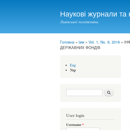
Наукові журнали та 
Львівської політехніки
Головна
»
law
»
Vol. 1, No. 9, 2016
» ІН
You are here
ДЕРЖАВНИХ ФОНДІВ
Eng
Укр
Search form
Шукати
User login
Username
*