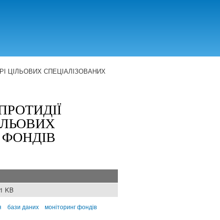
РІ ЦІЛЬОВИХ СПЕЦІАЛІЗОВАНИХ
ПРОТИДІЇ
ІЛЬОВИХ
 ФОНДІВ
51 KB
я
бази даних
моніторинг фондів