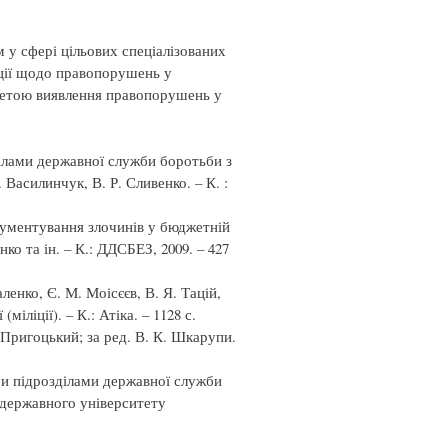
 у сфері цільових спеціалізованих
ції щодо правопорушень у
з метою виявлення правопорушень у
ділами державної служби боротьби з
. Василинчук, В. Р. Сливенко. – К. :
кументування злочинів у бюджетній
нко та ін. – К.: ДДСБЕЗ, 2009. – 427
ленко, Є. М. Моісєєв, В. Я. Тацій,
іліції). – К.: Атіка. – 1128 с.
. Пригоцький; за ред. В. К. Шкарупи.
ри підрозділами державної служби
 державного університету