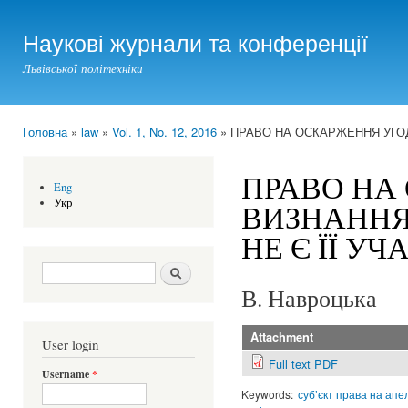
Ski
mai
Наукові журнали та конференції
con
Львівської політехніки
Головна
»
law
»
Vol. 1, No. 12, 2016
» ПРАВО НА ОСКАРЖЕННЯ УГОД
You are here
ПРАВО НА
Eng
Укр
ВИЗНАННЯ
НЕ Є ЇЇ У
Search form
Шукати
В. Навроцька
Attachment
User login
Full text PDF
Username
*
Keywords:
суб’єкт права на апе