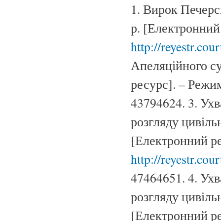
1. Вирок Печерс
р. [Електронний
http://reyestr.co
Апеляційного су
ресурс]. – Режи
43794624. 3. Ух
розгляду цивільн
[Електронний ре
http://reyestr.cou
47464651. 4. Ух
розгляду цивільн
[Електронний ре