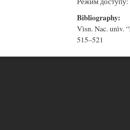
Режим доступу:
Bibliography:
Vìsn. Nac. unìv. “
515–521