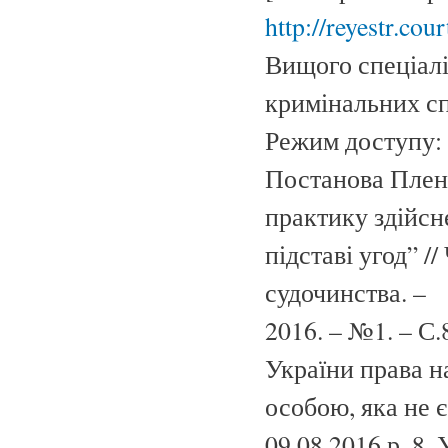
http://reyestr.cou
Вищого спеціалі
кримінальних сп
Режим доступу:
Постанова Плен
практику здійсн
підставі угод” /
судочинства. –
2016. – №1. – С
України права н
особою, яка не 
09.08.2016 р. 8