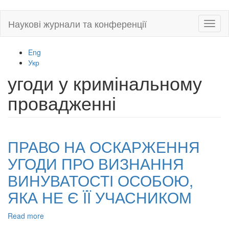
Skip
Наукові журнали та конференції
Toggl
to
naviga
main
content
Eng
Укр
угоди у кримінальному
провадженні
ПРАВО НА ОСКАРЖЕННЯ
УГОДИ ПРО ВИЗНАННЯ
ВИНУВАТОСТІ ОСОБОЮ,
ЯКА НЕ Є ЇЇ УЧАСНИКОМ
Read more
about
ПРАВО