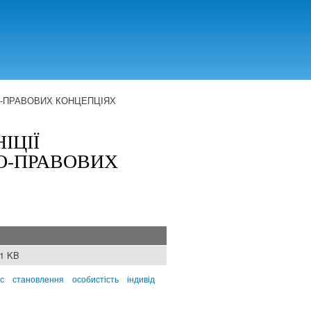
КО-ПРАВОВИХ КОНЦЕПЦІЯХ
ІЦІЇ
КО-ПРАВОВИХ
71 KB
с
становлення
особистість
індивід