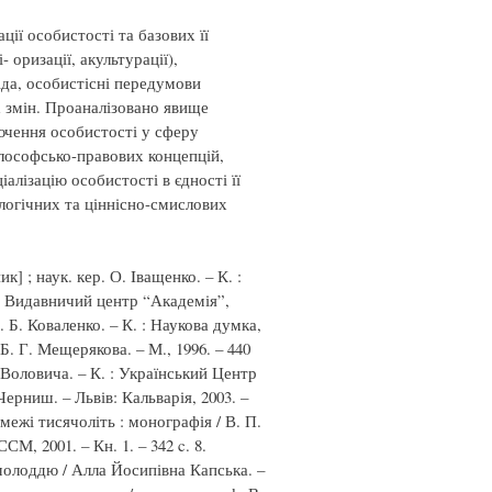
ції особистості та базових її
 оризації, акультурації),
іда, особистісні передумови
их змін. Проаналізовано явище
лючення особистості у сферу
ілософсько-правових концепцій,
алізацію особистості в єдності її
логічних та ціннісно-смислових
ик] ; наук. кер. О. Iващенко. – К. :
К. : Видавничий центр “Академія”,
. Б. Коваленко. – К. : Наукова думка,
 Б. Г. Мещерякова. – М., 1996. – 440
І. Воловича. – К. : Український Центр
Черниш. – Львів: Кальварія, 2003. –
 межі тисячоліть : монографія / В. П.
М, 2001. – Кн. 1. – 342 c. 8.
 молоддю / Алла Йосипівна Капська. –