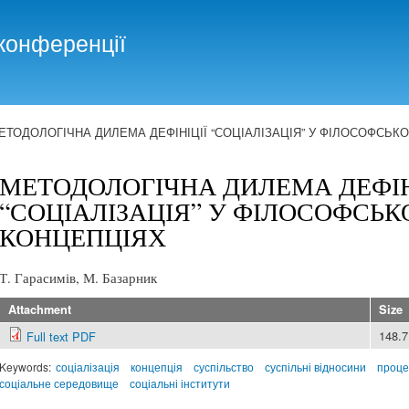
Skip to
main
конференції
content
ЕТОДОЛОГІЧНА ДИЛЕМА ДЕФІНІЦІЇ “СОЦІАЛІЗАЦІЯ” У ФІЛОСОФСЬ
МЕТОДОЛОГІЧНА ДИЛЕМА ДЕФІН
“СОЦІАЛІЗАЦІЯ” У ФІЛОСОФСЬ
КОНЦЕПЦІЯХ
Т. Гарасимів, М. Базарник
Attachment
Size
148.
Full text PDF
Keywords:
соціалізація
концепція
суспільство
суспільні відносини
проце
соціальне середовище
соціальні інститути