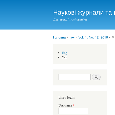
Наукові журнали та 
Львівської політехніки
Головна
»
law
»
Vol. 1, No. 12, 2016
» М
You are here
Eng
Укр
Search form
Шукати
User login
Username
*