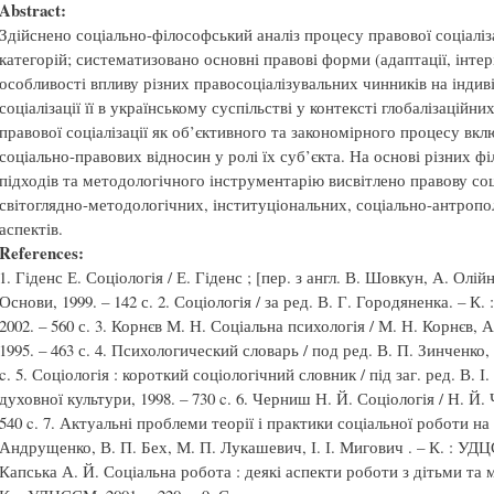
Abstract:
Здійснено соціально-філософський аналіз процесу правової соціаліза
категорій; систематизовано основні правові форми (адаптації, інтері-
особливості впливу різних правосоціалізувальних чинників на індив
соціалізації її в українському суспільстві у контексті глобалізаційн
правової соціалізації як об’єктивного та закономірного процесу вк
соціально-правових відносин у ролі їх суб’єкта. На основі різних ф
підходів та методологічного інструментарію висвітлено правову соці
світоглядно-методологічних, інституціональних, соціально-антропо
аспектів.
References:
1. Гіденс Е. Соціологія / Е. Гіденс ; [пер. з англ. В. Шовкун, А. Олійн
Основи, 1999. – 142 с. 2. Соціологія / за ред. В. Г. Городяненка. – 
2002. – 560 с. 3. Корнєв М. Н. Соціальна психологія / М. Н. Корнєв, А
1995. – 463 с. 4. Психологический словарь / под ред. В. П. Зинченко,
c. 5. Соціологія : короткий соціологічний словник / під заг. ред. В. 
духовної культури, 1998. – 730 c. 6. Черниш Н. Й. Соціологія / Н. Й. 
540 c. 7. Актуальні проблеми теорії і практики соціальної роботи на
Андрущенко, В. П. Бех, М. П. Лукашевич, І. І. Мигович . – К. : УДЦСС
Капська А. Й. Соціальна робота : деякі аспекти роботи з дітьми та