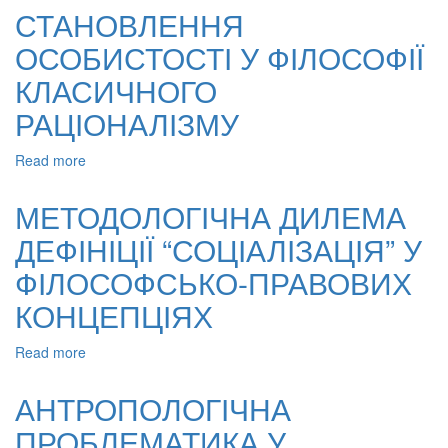
ОСОБИСТІСНОГО
СТАНОВЛЕННЯ
СТАНОВЛЕННЯ
ОСОБИСТОСТІ У ФІЛОСОФІЇ
ІНДИВІДА
У
КЛАСИЧНОГО
ФІЛОСОФСЬКО-
ПРАВОВИХ
РАЦІОНАЛІЗМУ
ПОГЛЯДАХ
НОВОГО
Read more
about
ЧАСУ
СТАНОВЛЕННЯ
ОСОБИСТОСТІ
МЕТОДОЛОГІЧНА ДИЛЕМА
У
ДЕФІНІЦІЇ “СОЦІАЛІЗАЦІЯ” У
ФІЛОСОФІЇ
КЛАСИЧНОГО
ФІЛОСОФСЬКО-ПРАВОВИХ
РАЦІОНАЛІЗМУ
КОНЦЕПЦІЯХ
Read more
about
МЕТОДОЛОГІЧНА
ДИЛЕМА
АНТРОПОЛОГІЧНА
ДЕФІНІЦІЇ
ПРОБЛЕМАТИКА У
“СОЦІАЛІЗАЦІЯ”