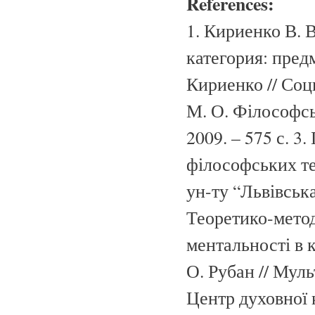
References:
1. Кириенко В. 
категория: предм
Кириенко // Соци
М. О. Філософськ
2009. – 575 с. 
філософських те
ун-ту “Львівська
Теоретико-метод
ментальності в к
О. Рубан // Мул
Центр духовної к