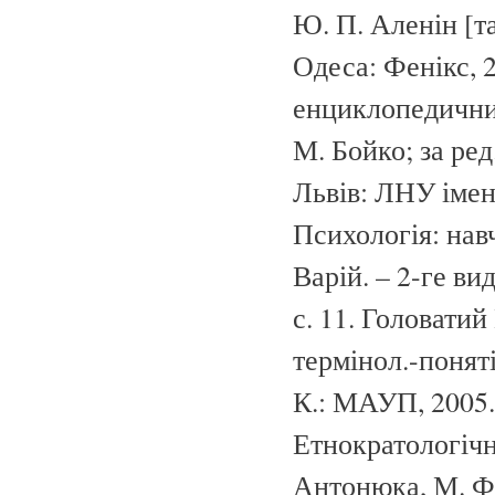
Ю. П. Аленін [т
Одеса: Фенікс, 2
енциклопедичний
М. Бойко; за ред
Львів: ЛНУ імені
Психологія: навч.
Варій. – 2-ге ви
с. 11. Головатий
термінол.-поняті
К.: МАУП, 2005. 
Етнократологічни
Антонюка, М. Ф.