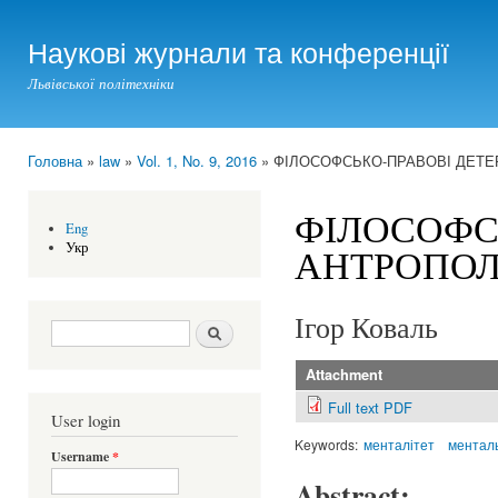
Ski
mai
Наукові журнали та конференції
con
Львівської політехніки
Головна
»
law
»
Vol. 1, No. 9, 2016
» ФІЛОСОФСЬКО-ПРАВОВІ ДЕТЕ
You are here
ФІЛОСОФС
Eng
Укр
АНТРОПОЛ
Ігор Коваль
Search form
Шукати
Attachment
Full text PDF
User login
Keywords:
менталітет
менталь
Username
*
Abstract: