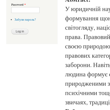
Password
*
У юридичній нау
формування щон
Забули пароль?
світогляду, наці
права. Правовий
своєю природою
правових катего
заборони. Навіт
людина формує с
природженими з
психічними тощо
звичаях, традиц