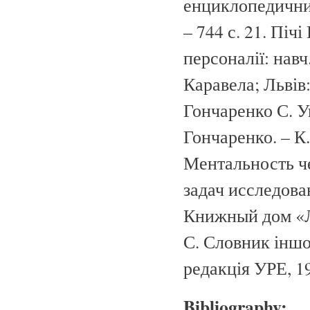
енциклопедичний
– 744 с. 21. Пічі
персоналії: навч.
Каравела; Львів:
Гончаренко С. У
Гончаренко. – К.
Ментальность ч
задач исследовани
Книжный дом «Л
С. Словник іншо
редакція УРЕ, 19
Bibliography: