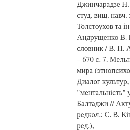
Джинчарадзе Н. 
студ. вищ. навч.
Толстоухов та ін.
Андрущенко В. П
словник / В. П. 
– 670 с. 7. Мель
мира (этнопсихо
Диалог культур, 
"ментальність" 
Балтаджи // Акту
редкол.: С. В. Кі
ред.),