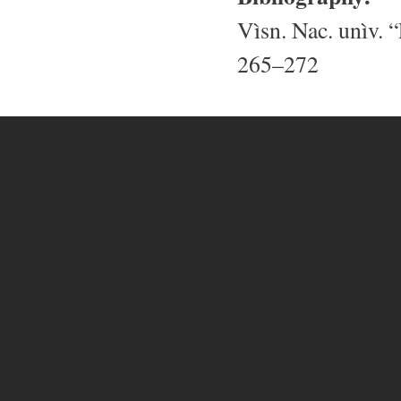
Vìsn. Nac. unìv. “
265–272