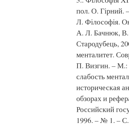
пол. О. Гірний. 
Л. Філософія. О
А. Л. Бачнюк, В
Стародубець, 200
менталитет. Сов
П. Визгин. – М.:
слабость ментал
историческая а
обзорах и рефер
Российский гос
1996. – № 1. – С