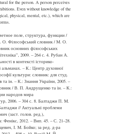
tural for the person. A person perceives
hibitions. Even without knowledge of the
ical, physical, mental, etc.), which are
norms.
метное поле, структура, функции /
М. О. Філософський словник / М. О.
словник основних філософських
техніка”, 2009. – 264 с. 4. Рубан А.
ності в контексті історико-
й альманах. – К.: Центр духовної
ософії культури: словник: для студ.
та ін. – К.: Знання України, 2005. –
вник / В. П. Андрущенко та ін. – К.:
иции народов мира
р, 2006. – 304 с. 8. Балтаджи П. М.
Балтаджи // Актуальні проблеми
рмич (заст. голов. ред.),
енікс, 2012. – Вип. 45. – С. 21–28.
евич, І. М. Бойко; за ред. д-ра
2013. – 508 с. 10. Варій М. Й.