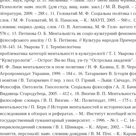
Психологія: навч. посіб. [для студ. вищ. навч. закл.] / М. Й. Варій. –
літератури, 2009. – 288 с. 11. Головатий М. Ф. Соціальна політика і 
слов. / М. Ф. Головатий, М. Б. Панасюк. – К.: МАУП, 2005. – 560 с.
словник: енцикл.-довід. слов. / О. В. Антонюка, М. Ф. Голо- ватого 
576 с. 13. Петінова О. Б. Ментальність як соціо-культурний феномен
філософського аналізу / О. Б. Петінова. // Культура народов Причерно
138–143. 14. Уварова Т. І. Термінологічна
проблематика категорії ментальності в культурології / Т. І. Уварова 
“Культурологія”. – Острог: Ви-во Нац. ун-ту “Острозька академія”. – 
Н. Ф. Лики ментальности и поле политики / Н. Ф. Калина, Е. В. Чер
Агропромиздат Украини, 1999. – 184 с. 16. Татаркевич В. Історія філ
і новітня / В. Татаркевич // пер. з пол. О. Гірний. – Львів: Свічадо, 1
Філософія. Онтологія. Гносеологія. Соціальна філософія / А. Л. Бач
Видавець Стародубець, 2005. – 412 с. 18. Визгин В. П. Ментальност
философия: словарь / В. П. Визгин. – М.: Политиздат, 1991. – 175 с. 
ментальности / П. Берк // История ментальностей и историческая 
исследования в обзорах и рефератах. – М.: Институт всеобщей ист
государственный гуманитарный университет. – 1996. – № 1. – С. 14–
енциклопедичний словник / В. І. Шинкарк. – К.: Абрис, 2002. – 744 с.
поняття, персоналії: навч. словник-довідник / В. М. Пічі. – К.: Карав