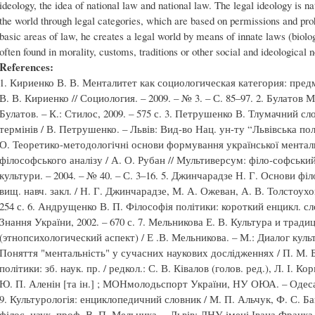
ideology, the idea of national law and national law. The legal ideology is na
the world through legal categories, which are based on permissions and pro
basic areas of law, he creates a legal world by means of innate laws (biolog
often found in morality, customs, traditions or other social and ideological 
References:
1. Кириенко В. В. Менталитет как социологическая категория: пред
В. В. Кириенко // Социология. – 2009. – № 3. – С. 85–97. 2. Булатов 
Булатов. – К.: Стилос, 2009. – 575 с. 3. Петрушенко В. Тлумачний 
термінів / В. Петрушенко. – Львів: Вид-во Нац. ун-ту “Львівська полі
О. Теоретико-методологічні основи формування української менталь
філософського аналізу / А. О. Рубан // Мультиверсум: філо-софськи
культури. – 2004. – № 40. – С. 3–16. 5. Джинчарадзе Н. Г. Основи філ
вищ. навч. закл. / Н. Г. Джинчарадзе, М. А. Ожеван, А. В. Толстоухов 
254 с. 6. Андрущенко В. П. Філософія політики: короткий енцикл. сло
Знання України, 2002. – 670 с. 7. Мельникова Е. В. Культура и трад
(этнопсихологический аспект) / Е .В. Мельникова. – М.: Диалог культу
Поняття "ментальність" у сучасних наукових дослідженнях / П. М. 
політики: зб. наук. пр. / редкол.: С. В. Ківалов (голов. ред.), Л. І. Ко
Ю. П. Аленін [та ін.] ; МОНмолодьспорт України, НУ ОЮА. – Одеса: Ф
9. Культурологія: енциклопедичний словник / М. П. Альчук, Ф. С. Бац
філос. наук, проф. В. П. Мельника. – Львів: ЛНУ імені Івана Франка, 