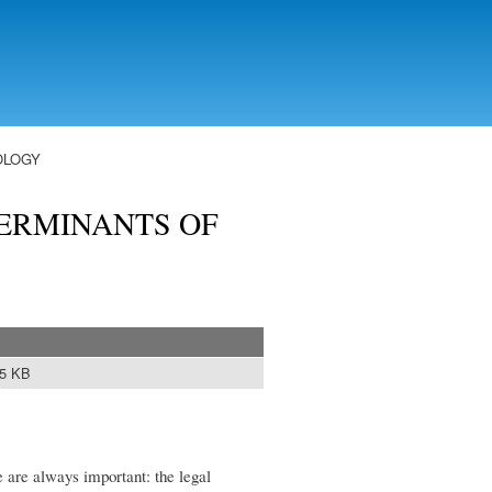
OLOGY
ERMINANTS OF
75 KB
ce are always important: the legal