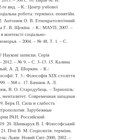
 2-ге вид. – К.: Центр учбової
соціальна робота: термінол.-понятійн.
 12. Антонюк О. В. Етнократологічний
та Г. В. Щокіна. – К.: МАУП, 2007. –
 в контексті соціально-
морья. – 2004. – № 48, Т. 1. – С.
// Наукові записки. Серія
2012. – № 9. – С. 3–13. 15. Калина
ный, А. Д. Шоркин. – К.:
ософії: Т. 3.: Філософія XIX століття
999. – 568 с. 17. Бачнюк А. Л.
нюк, В. О. Стародубець. – Тернопіль:
ь, менталитет. Современная западная
19. Берк П. Сила и слабость
антропология: Зарубежные
ории РАН, Российский
19. 20. Шинкарук В. І. Філософський
 21. Пічі В. М. Соціологія: терміни,
ела; Львів: Новий Світ-2000, 2002. –