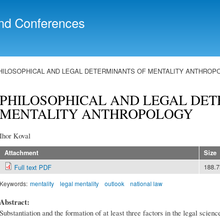
Skip to
main
nd Conferences
content
HILOSOPHICAL AND LEGAL DETERMINANTS OF MENTALITY ANTHROP
PHILOSOPHICAL AND LEGAL DET
MENTALITY ANTHROPOLOGY
Ihor Koval
Attachment
Size
188.
Full text PDF
Keywords:
mentality
legal mentality
outlook
national law
Abstract:
Substantiation and the formation of at least three factors in the legal scien