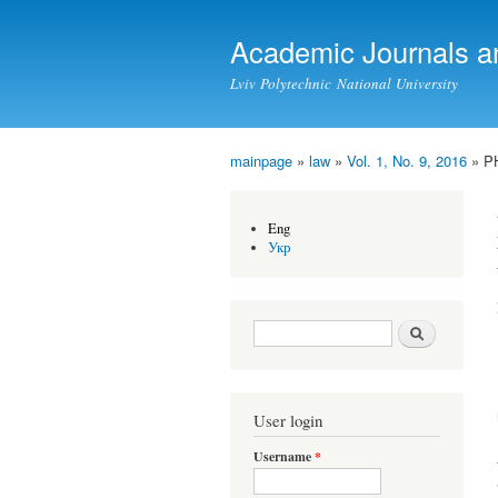
Academic Journals a
Lviv Polytechnic National University
mainpage
»
law
»
Vol. 1, No. 9, 2016
» P
You are here
Eng
Укр
Search form
Search
User login
Username
*