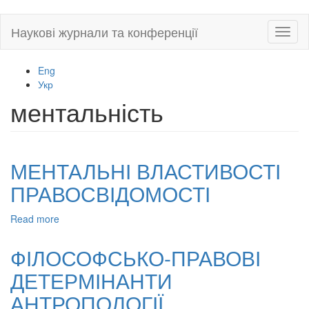
Skip
Наукові журнали та конференції
Toggl
to
naviga
main
content
Eng
Укр
ментальність
МЕНТАЛЬНІ ВЛАСТИВОСТІ
ПРАВОСВІДОМОСТІ
Read more
about
МЕНТАЛЬНІ
ВЛАСТИВОСТІ
ФІЛОСОФСЬКО-ПРАВОВІ
ПРАВОСВІДОМОСТІ
ДЕТЕРМІНАНТИ
АНТРОПОЛОГІЇ