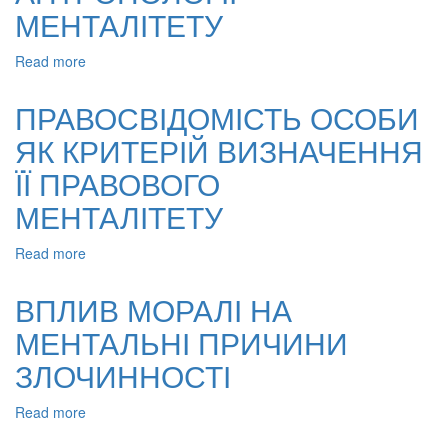
МЕНТАЛІТЕТУ
Read more
about
ФІЛОСОФСЬКО-
ПРАВОВІ
ПРАВОСВІДОМІСТЬ ОСОБИ
ДЕТЕРМІНАНТИ
ЯК КРИТЕРІЙ ВИЗНАЧЕННЯ
АНТРОПОЛОГІЇ
МЕНТАЛІТЕТУ
ЇЇ ПРАВОВОГО
МЕНТАЛІТЕТУ
Read more
about
ПРАВОСВІДОМІСТЬ
ОСОБИ
ВПЛИВ МОРАЛІ НА
ЯК
МЕНТАЛЬНІ ПРИЧИНИ
КРИТЕРІЙ
ВИЗНАЧЕННЯ
ЗЛОЧИННОСТІ
ЇЇ
ПРАВОВОГО
Read more
about
МЕНТАЛІТЕТУ
ВПЛИВ