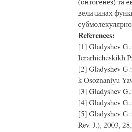
(онтогенез) та 
величинах функц
субмолекулярної
References:
[1] Gladyshev G.
Ierarhicheskikh 
[2] Gladyshev G.
k Osoznaniyu Yavl
[3] Gladyshev G.:
[4] Gladyshev G.: 
[5] Gladyshev G.:
Rev. J.), 2003, 28