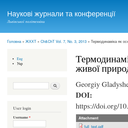
Ski
mai
Наукові журнали та конференції
con
Львівської політехніки
Головна
»
ЖХХТ
»
Ch&ChT Vol. 7, No. 3, 2013
» Термодинаміка як осн
You are here
Термодинамі
Eng
Укр
живої приро
Georgiy Gladysh
Search form
Шукати
DOI:
https://doi.org/1
User login
Username
*
Attachment
full_text.pdf