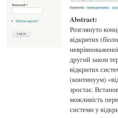
Password
*
Keywords:
термодинаміка
зак
Abstract:
Забули пароль?
Розглянуто конц
відкритих (біол
неврівноваженої
другий закон те
відкритих систем
(континуум) «ві
зростає. Встано
можливість пере
системи у відкри