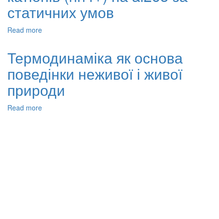
систем
статичних умов
з
позиції
Read more
about
термодинаміки
Термодинаміка
та
адсорбції
кінетики
Термодинаміка як основа
катіонів
поведінки неживої і живої
(nh4+)
на
природи
al2o3
за
Read more
about
статичних
Термодинаміка
умов
як
основа
поведінки
неживої
і
живої
природи