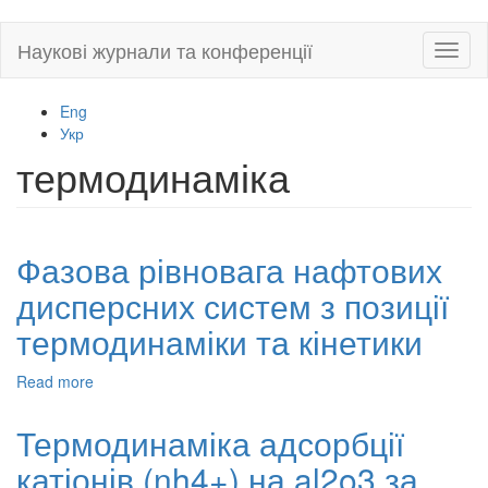
Skip
Наукові журнали та конференції
Toggl
to
naviga
main
content
Eng
Укр
термодинаміка
Фазова рівновага нафтових
дисперсних систем з позиції
термодинаміки та кінетики
Read more
about
Фазова
рівновага
Термодинаміка адсорбції
нафтових
катіонів (nh4+) на al2o3 за
дисперсних