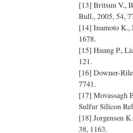
[13] Britsun V., 
Bull., 2005, 54, 7
[14] Inamoto K., 
1678.
[15] Huang P., Li
121.
[16] Downer-Riley
7741.
[17] Movassagh B
Sulfur Silicon Re
[18] Jorgensen K.
38, 1163.