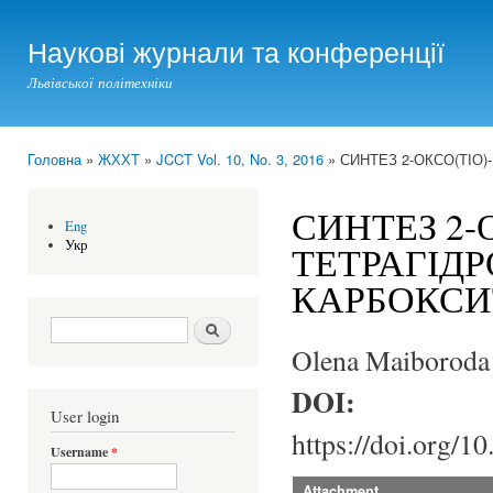
Ski
mai
Наукові журнали та конференції
con
Львівської політехніки
Головна
»
ЖХХТ
»
JCCT Vol. 10, No. 3, 2016
» СИНТЕЗ 2-ОКСО(ТІО)
You are here
СИНТЕЗ 2-О
Eng
Укр
ТЕТРАГІДР
КАРБОКСИ
Search form
Шукати
Olena Maiboroda 
DOI:
User login
https://doi.org/1
Username
*
Attachment