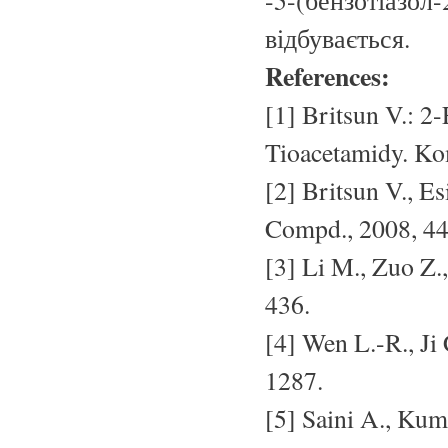
-5-(бензотіазол-
відбувається.
References:
[1] Britsun V.: 2
Tioacetamidy. Ko
[2] Britsun V., E
Compd., 2008, 44
[3] Li M., Zuo Z.
436.
[4] Wen L.-R., Ji
1287.
[5] Saini A., Kum