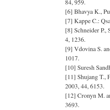
84, 959.
[6] Bhavya K., Pu
[7] Kappe C.: Qsa
[8] Schneider P., 
4, 1236.
[9] Vdovina S. a
1017.
[10] Suresh Sand
[11] Shujang T., F
2003, 44, 6153.
[12] Cronyn M. a
3693.