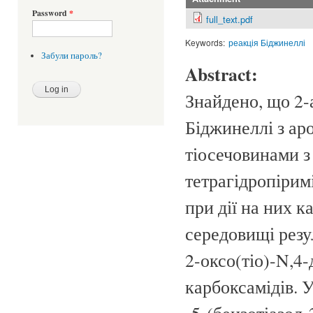
Password
*
full_text.pdf
Keywords:
реакція Біджинеллі
Забули пароль?
Abstract:
Знайдено, що 2-
Біджинеллі з ар
тіосечовинами з 
тетрагідропірим
при дії на них к
середовищі резу
2-оксо(тіо)-N,4-
карбоксамідів. 