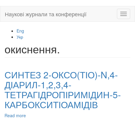
Skip
Наукові журнали та конференції
Toggl
to
naviga
main
content
Eng
Укр
окиснення.
СИНТЕЗ 2-ОКСО(ТІО)-N,4-
ДІАРИЛ-1,2,3,4-
ТЕТРАГІДРОПІРИМІДИН-5-
КАРБОКСИТІОАМІДІВ
Read more
about
СИНТЕЗ
2-
ОКСО(ТІО)-