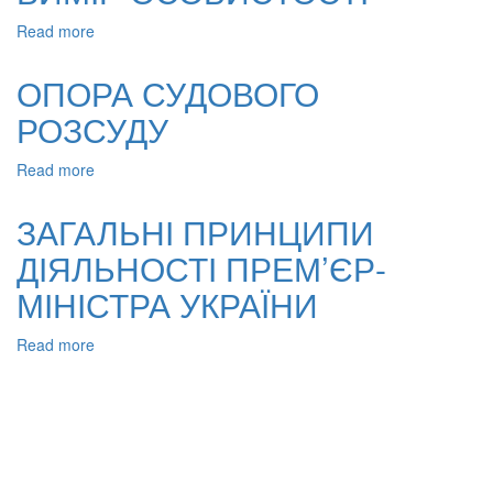
Read more
about
ПОВЕДІНКА
ЯК
ОПОРА СУДОВОГО
ДІЯЛЬНІСТЬ:
РОЗСУДУ
СОЦІАЛЬНО-
ПРАВОВИЙ
ВИМІР
Read more
about
ОСОБИСТОСТІ
ОПОРА
СУДОВОГО
ЗАГАЛЬНІ ПРИНЦИПИ
РОЗСУДУ
ДІЯЛЬНОСТІ ПРЕМ’ЄР-
МІНІСТРА УКРАЇНИ
Read more
about
ЗАГАЛЬНІ
ПРИНЦИПИ
ДІЯЛЬНОСТІ
ПРЕМ’ЄР-
МІНІСТРА
УКРАЇНИ