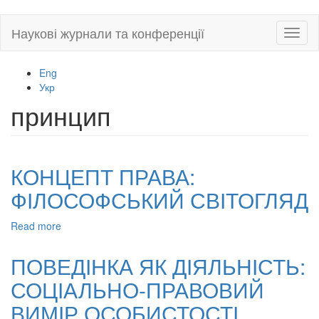
Skip
Наукові журнали та конференції
Toggl
to
naviga
main
content
Eng
Укр
принцип
КОНЦЕПТ ПРАВА:
ФІЛОСОФСЬКИЙ СВІТОГЛЯД
Read more
about
КОНЦЕПТ
ПРАВА:
ПОВЕДІНКА ЯК ДІЯЛЬНІСТЬ:
ФІЛОСОФСЬКИЙ
СОЦІАЛЬНО-ПРАВОВИЙ
СВІТОГЛЯД
ВИМІР ОСОБИСТОСТІ