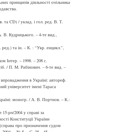
льних принципів діяльності очільника
одавства.
та CD) / уклад. і гол. ред. В. Т.
. В. Кудрицького. – 4-те вид.,
ед.) та ін. – К. : “Укр. енцикл.”,
м Інтер. – 1998. – 208 с.
б. / П. М. Рабінович. – 6-те вид. –
 впровадження в Україні: автореф.
ьний університет імені Тараса
їні: моногр. / А. В. Портнов. – К.:
15-рп/2004 у справі за
ості Конституції України
 (справа про призначення судом
004. – № 5. – С. 38 – 45.