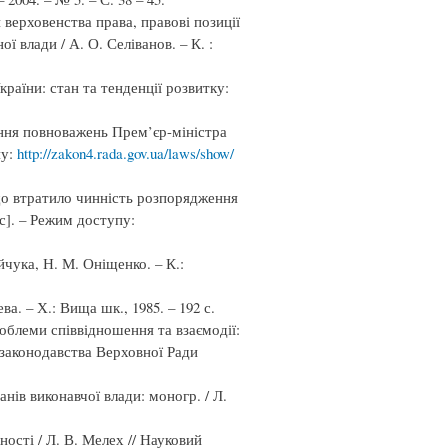
 верховенства права, правові позиції
ї влади / А. О. Селіванов. – К. :
раїни: стан та тенденції розвитку:
ння повноважень Прем’єр-міністра
пу:
http://zakon4.rada.gov.ua/laws/show/
що втратило чинність розпорядження
с]. – Режим доступу:
йчука, Н. М. Оніщенко. – К.:
. – Х.: Вища шк., 1985. – 192 с.
роблеми співвідношення та взаємодії:
т законодавства Верховної Ради
нів виконавчої влади: моногр. / Л.
ості / Л. В. Мелех // Науковий