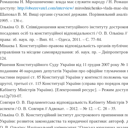
Ромашова Н. Мірошниченко: влада має служити народу / Н. Ромашо
доступу:
http://obozrevatel.com/interview/
miroshnichenko-vlada-mae-sluz
Шаповал В. М. Вищі органи сучасної держави. Порівняльний аналіз 
1995. – 136 с.
Олькіна О. В. Співвідношення конституційного інституту дострок
посадових осіб та конституційної відповідальності / О. В. Олькіна 
права: зб. наук. пр. – Вип. 61. – Одеса, 2011. – С. 77–84.
Мінаєва І. Конституційно-правова відповідальність органів публічної
управління та місцеве самоврядування: зб. наук. пр. – Дніпропетровс
124.
Рішення Конституційного Суду України від 11 грудня 2007 року № 12
поданням 46 народних депутатів України про офіційне тлумачення
частини першої ст. 85 Конституції України у контексті положень час
другої, третьої ст. 115 Конституції України (справа про порядок п
Кабінету Міністрів України). [Електронний ресурс]. – Режим досту
va12p710-07.
Совгиря О. В. Парламентська відповідальність Кабінету Міністрів У
аспекти / О. В. Совгиря // Адвокат. – 2012. – № 12. – С. 28 – 35.
Олькіна О. В. Конституційний інститут дострокового припинення 
України: розвиток законодавства та юридичної практики: автореф. ди
О. В. Олькіна; Національний університет “Одеська юридична академія