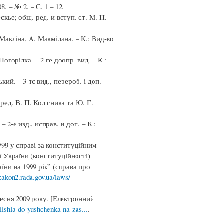
 – № 2. – С. 1 – 12.
ье; общ. ред. и вступ. ст. М. Н.
 Макліна, А. Макмілана. – К.: Вид-во
огорілка. – 2-ге доопр. вид. – К.:
й. – 3-тє вид., перероб. і доп. –
 ред. В. П. Колісника та Ю. Г.
2-е изд., исправ. и доп. – К.:
99 у справі за конституційним
 України (конституційності)
ни на 1999 рік” (справа про
/zakon2.rada.gov.ua/laws/
сня 2009 року. [Електронний
riishla-do-yushchenka-na-zas...
.