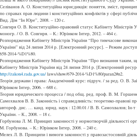
Селіванов А. О. Конституційна юрисдикція: поняття, зміст, принцип
по справах прав людини і конституційних конфліктів у сфері публічно
Вид. Дім “Ін Юре”, 2008. – 120 с.
Совгиря О. В. Конституційно-правовий статус Кабінету Міністрів Ук
моногр. / О. В. Совгиря. – К.: Юрінком Інтер, 2012. – 464 с.
Розпорядження Кабінету Міністрів України “Про тимчасове викона
України” від 24 липня 2014 р. [Електронний ресурс]. – Режим досту
658-2014-%D1%80.
Розпорядження Кабінету Міністрів України “Про визнання таким, 
Кабінету Міністрів України від 24 липня 2014 р. [Електронний ресур
http://zakon4.rada.gov.ua/
laws/show/679-2014-%D1%80/paran2#n2.
Теорія держави і права: Академічний курс: підруч. / за ред. О. В. За
Юрінком Інтер, 2006. – 688 с.
Теория юридического процесса / под общ. ред. проф. В. М. Горшенева
Самохвалов В. В. Законність і справедливість: теоретико-правові п
автореф. дис. … канд. юрид. наук : 12.00.01 / В. В. Самохвалов; Ін-
України. – К., 2008. – 18 с.
Горбунова Л. М. Принцип законності у нормотворчій діяльності орга
М. Горбунова. – К.: Юрiнком Iнтер, 2008. – 240 с.
Мелех Л. В. Принципи і вимоги законності у правозастосовній діяльн