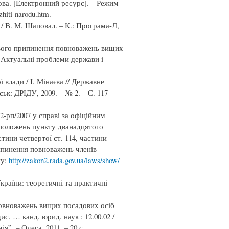
ва. [Електронний ресурс]. – Режим
hiti-narodu.htm.
/ В. М. Шаповал. – К.: Програма-Л,
ового припинення повноважень вищих
// Актуальні проблеми держави і
 влади / І. Мінаєва // Державне
ьк: ДРІДУ, 2009. – № 2. – С. 117 –
-рп/2007 у справі за офіційним
 положень пункту дванадцятого
тини четвертої ст. 114, частини
рипинення повноважень членів
пу:
http://zakon2.rada.gov.ua/laws/show/
країни: теоретичні та практичні
повноважень вищих посадових осіб
с. … канд. юрид. наук : 12.00.02 /
”. – Одеса, 2011. – 20 с.