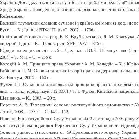
України. Досліджується зміст, сутність та проблеми реалізації зага
Уряду України. Наведені пропозиції з вдосконалення чинного закон
References:
Великий тлумачний словник сучасної української мови (з дод., допов. 
Бусел. – К.; Ірпінь: ВТФ “Перун”, 2007. – 1736 с.
Політичний словник / за ред. В. К. Врублевського, Л. М. Кравчука, А
перероб. і доп. – К. : Голов. ред. УРЕ, 1987. – 876 с.
Юридична енциклопедія : в 6 т. / ред. кол.: Ю. С. Шемшученко (відп. р
2003. – Т. 5: П – С. – 736 с.
Колодій А. М. Принципи права України / А. М. Колодій. – К. : Юрінко
Рабінович П. М. Основи загальної теорії права та держави: навч. посі
Х.: Консум, 2002. – 160 с.
Фулей Т. І. Сучасні загальнолюдські принципи права та проблеми їх
дис. … канд. юрид. наук : 12.00.01 / Т. І. Фулей; Київський націонал
Шевченка. – К., 2003. – 20 с.
Портнов А. В. Теоретичні основи конституційного судочинства в Укра
Логос, 2008. – 155 с. – С. 143 – 152.
Рішення Конституційного Суду України від 2 листопада 2004 року № 
конституційним поданням Верховного Суду України щодо відповідн
(конституційності) положень ст. 69 Кримінального кодексу України
більш м’якого покарання) // Вісник Конституційного Суду України. – 2