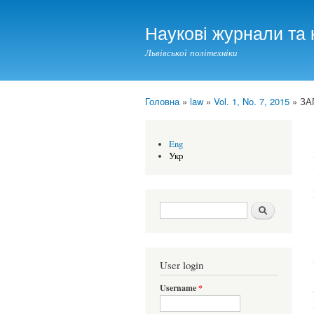
Наукові журнали та 
Львівської політехніки
Головна
»
law
»
Vol. 1, No. 7, 2015
» ЗА
You are here
Eng
Укр
Search form
Шукати
User login
Username
*