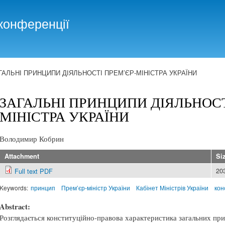
Skip to
main
конференції
content
ГАЛЬНІ ПРИНЦИПИ ДІЯЛЬНОСТІ ПРЕМ’ЄР-МІНІСТРА УКРАЇНИ
ЗАГАЛЬНІ ПРИНЦИПИ ДІЯЛЬНОСТ
МІНІСТРА УКРАЇНИ
Володимир Кобрин
Attachment
Si
20
Full text PDF
Keywords:
принцип
Прем’єр-міністр України
Кабінет Міністрів України
кон
Abstract:
Розглядається конституційно-правова характеристика загальних при