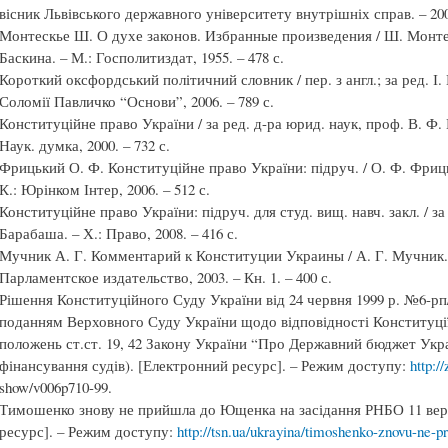
вісник Львівського державного університету внутрішніх справ. – 2008.
Монтескье Ш. О духе законов. Избранные произведения / Ш. Монтеск
Баскина. – М.: Госполитиздат, 1955. – 478 с.
Короткий оксфордський політичний словник / пер. з англ.; за ред. І.
Соломії Павличко “Основи”, 2006. – 789 с.
Конституційне право України / за ред. д-ра юрид. наук, проф. В. Ф. П
Наук. думка, 2000. – 732 с.
Фрицький О. Ф. Конституційне право України: підруч. / О. Ф. Фрицьки
К.: Юрінком Інтер, 2006. – 512 с.
Конституційне право України: підруч. для студ. вищ. навч. закл. / за
Барабаша. – Х.: Право, 2008. – 416 с.
Мучник А. Г. Комментарий к Конституции Украины / А. Г. Мучник. – 
Парламентское издательство, 2003. – Кн. 1. – 400 с.
Рішення Конституційного Суду України від 24 червня 1999 р. №6-рп/
поданням Верховного Суду України щодо відповідності Конституції
положень ст.ст. 19, 42 Закону України “Про Державний бюджет Украї
фінансування судів). [Електронний ресурс]. – Режим доступу:
http:/
show/v006p710-99.
Тимошенко знову не прийшла до Ющенка на засідання РНБО 11 вере
ресурс]. – Режим доступу:
http://tsn.ua/ukrayina/timoshenko-znovu-ne-p