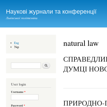
Ski
mai
Наукові журнали та конференції
con
Львівської політехніки
natural law
Eng
Укр
СПРАВЕДЛИ
Search form
Шукати
ДУМЦІ НОВ
User login
Username
*
ПРИРОДНО-
Password
*