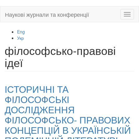
Skip
Наукові журнали та конференції
Toggl
to
naviga
main
content
Eng
Укр
філософсько-правові
ідеї
ІСТОРИЧНІ ТА
ФІЛОСОФСЬКІ
ДОСЛІДЖЕННЯ
ФІЛОСОФСЬКО- ПРАВОВИХ
КОНЦЕПЦІЙ В УКРАЇНСЬКІЙ