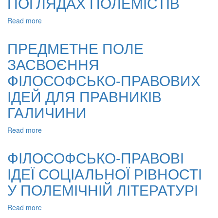
ПОГЛЯДАХ ПОЛЕМІСТІВ
ДЛЯ
ФОРМУВАННЯ
Read more
about
ФІЛОСОФСЬКО-
ІДЕЇ
ПРАВОВИХ
НАЦІОНАЛЬНОГО
ПРЕДМЕТНЕ ПОЛЕ
КОНЦЕПЦІЙ
ВИЗВОЛЕННЯ
ЗАСВОЄННЯ
У
ФІЛОСОФСЬКО-
ФІЛОСОФСЬКО-ПРАВОВИХ
ПРАВОВИХ
ПОГЛЯДАХ
ІДЕЙ ДЛЯ ПРАВНИКІВ
ПОЛЕМІСТІВ
ГАЛИЧИНИ
Read more
about
ПРЕДМЕТНЕ
ПОЛЕ
ФІЛОСОФСЬКО-ПРАВОВІ
ЗАСВОЄННЯ
ІДЕЇ СОЦІАЛЬНОЇ РІВНОСТІ
ФІЛОСОФСЬКО-
ПРАВОВИХ
У ПОЛЕМІЧНІЙ ЛІТЕРАТУРІ
ІДЕЙ
ДЛЯ
Read more
about
ПРАВНИКІВ
ФІЛОСОФСЬКО-
ГАЛИЧИНИ