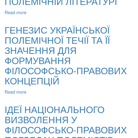
ПОЛЕМІЧНІЙ ЛІТЕРАТУРІ
Read more
about
ІСТОРИЧНІ
ТА
ГЕНЕЗИС УКРАЇНСЬКОЇ
ФІЛОСОФСЬКІ
ПОЛЕМІЧНОЇ ТЕЧІЇ ТА ЇЇ
ДОСЛІДЖЕННЯ
ФІЛОСОФСЬКО-
ЗНАЧЕННЯ ДЛЯ
ПРАВОВИХ
КОНЦЕПЦІЙ
ФОРМУВАННЯ
В
ФІЛОСОФСЬКО-ПРАВОВИХ
УКРАЇНСЬКІЙ
ПОЛЕМІЧНІЙ
КОНЦЕПЦІЙ
ЛІТЕРАТУРІ
Read more
about
ГЕНЕЗИС
УКРАЇНСЬКОЇ
ІДЕЇ НАЦІОНАЛЬНОГО
ПОЛЕМІЧНОЇ
ВИЗВОЛЕННЯ У
ТЕЧІЇ
ТА
ФІЛОСОФСЬКО-ПРАВОВИХ
ЇЇ
ЗНАЧЕННЯ