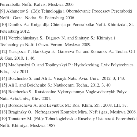
Pererabotki Nefti. Kalvis, Moskwa 2006.
[9] Akhmetov S. (Ed): Tehnologija i Oborudovanie Processov Pererabotki
Nefti i Gaza. Nedra, St. Petersburg 2006.
[10] Danilov A.: Kniga dlja Chtenija po Pererabotke Nefti. Khimizdat, St.
Petersburg 2012.
[11] Verzhichinskaya S., Digurov N. and Sinitsyn S.: Khimiya i
Technologiya Nefti i Gaza. Forum, Moskwa 2009.
[12] Yusupova T., Barskaya E., Ganeeva Yu. and Romanov A.: Techn. Oil
& Gas, 2010, 1, 46.
[13] Machynskyi O. and Topіlnytskyi P.: Hydrokrekіng. Lvіv Polytechnics
Edn., Lviv 2011.
[14] Boichenko S. and Ali I.: Visnyk Nats. Avia. Univ., 2012, 3, 143.
[15] Ali I. and Boichenko S.: Naukoemni Techn., 2012, 3, 40.
[16] Boichenko S.: Ratsionalne Vykorystannya Vuglevodnevykh Palyv.
Nats.Avia.Univ., Kiev 2001.
[17] Borodacheva A. and Levinbuk M.: Ros. Khim. Zh., 2008, LII, 37.
[18] Braginsky O.: Neftegazovyi Komplex Mira. Neft i gaz, Moskwa 2006.
[19] Tanatarov M. (Ed.): Tehnologicheskie Raschety Ustanovok Pererabotki
Nefti. Khimiya, Moskwa 1987.