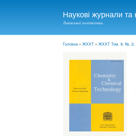
Наукові журнали та 
Львівської політехніки
Головна
»
ЖХХТ
»
ЖХХТ Том. 8, №. 2,
You are here