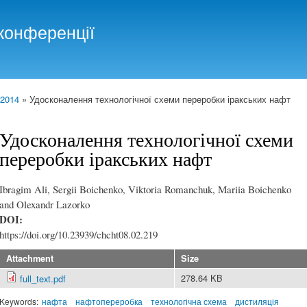
Skip to
main
конференції
content
 2014
» Удосконалення технологічної схеми переробки іракських нафт
Удосконалення технологічної схеми
переробки іракських нафт
Ibragim Ali, Sergii Boichenko, Viktoria Romanchuk, Mariia Boichenko
and Olexandr Lazorko
DOI:
https://doi.org/10.23939/chcht08.02.219
Attachment
Size
278.64 KB
full_text.pdf
Keywords:
нафта
нафтопереробка
технологічна схема
дистиляція