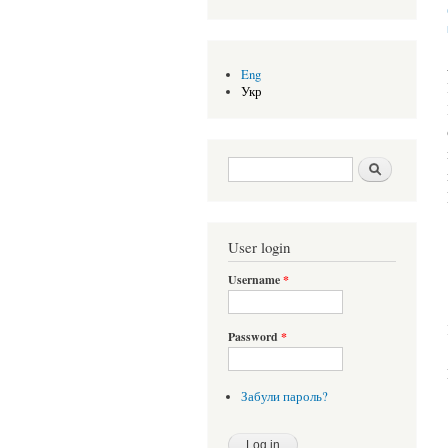
Eng
Укр
Search form
Шукати
User login
Username
*
Password
*
Забули пароль?