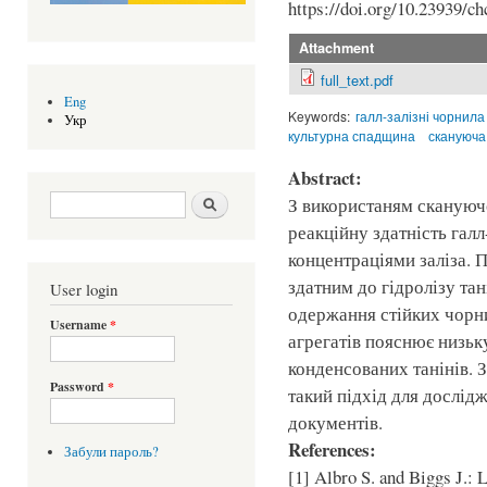
https://doi.org/10.23939/ch
Attachment
full_text.pdf
Eng
Keywords:
галл-залізні чорнила
Укр
культурна спадщина
скануюча
Abstract:
Search form
Шукати
З використаням скануючо
реакційну здатність галл
концентраціями заліза. П
здатним до гідролізу та
User login
одержання стійких чорни
Username
*
агрегатів пояснює низьк
конденсованих танінів.
Password
*
такий підхід для дослід
документів.
References:
Забули пароль?
[1] Albro S. and Biggs J.: 