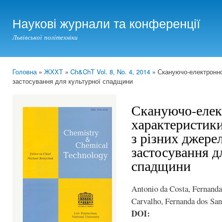
Ski
mai
Наукові журнали та конференції
con
Львівської політехніки
Головна
»
ЖХХТ
»
Ch&ChT Vol. 8, No. 4, 2014
» Скануючо-електронном
You are here
застосування для культурної спадщини
Скануючо-елек
характеристики
з різних джерел
застосування д
спадщини
Antonio da Costa, Fernanda
Carvalho, Fernanda dos San
DOI: