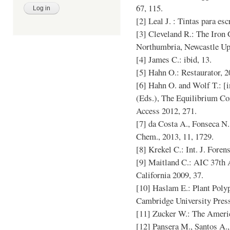
67, 115.
[2] Leal J. : Tintas para e
[3] Cleveland R.: The Iron 
Northumbria, Newcastle Up
[4] James C.: ibid, 13.
[5] Hahn O.: Restaurator, 2
[6] Hahn O. and Wolf T.: [i
(Eds.), The Equilibrium Co
Access 2012, 271.
[7] da Costa A., Fonseca N.,
Chem., 2013, 11, 1729.
[8] Krekel C.: Int. J. Foren
[9] Maitland C.: AIC 37th 
California 2009, 37.
[10] Haslam E.: Plant Poly
Cambridge University Pres
[11] Zucker W.: The Americ
[12] Pansera M., Santos A., 