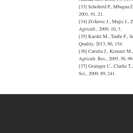
[33] Schofield P., Mbugua D
2001, 91, 21.
[34] Zivkovic J., Mujic I., Z
Agricult., 2009, 10, 3.
[35] Kardel M., Taube F., S
Quality, 2013, 86, 154.
[36] Carulla J., Kreuzer M.,
Agricult. Res., 2005, 56, 96
[37] Grainger C., Clarke T.,
Sci., 2009, 89, 241.