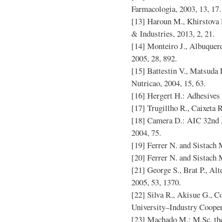
Farmacologia, 2003, 13, 17.
[13] Haroun M., Khirstova P
& Industries, 2013, 2, 21.
[14] Monteiro J., Albuquerq
2005, 28, 892.
[15] Battestin V., Matsuda
Nutricao, 2004, 15, 63.
[16] Hergert H.: Adhesives
[17] Trugillho R., Caixeta R.
[18] Camera D.: AIC 32nd 
2004, 75.
[19] Ferrer N. and Sistach 
[20] Ferrer N. and Sistach 
[21] George S., Brat P., Alt
2005, 53, 1370.
[22] Silva R., Akisue G., Co
University–Industry Coopera
[23] Machado M.: M.Sc. the