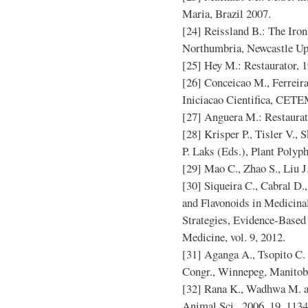
Maria, Brazil 2007.
[24] Reissland B.: The Iron
Northumbria, Newcastle Up
[25] Hey M.: Restaurator, 1
[26] Conceicao M., Ferreir
Iniciacao Cientifica, CETE
[27] Anguera M.: Restaurato
[28] Krisper P., Tisler V., 
P. Laks (Eds.), Plant Poly
[29] Mao C., Zhao S., Liu J.
[30] Siqueira C., Cabral D.,
and Flavonoids in Medicina
Strategies, Evidence-Base
Medicine, vol. 9, 2012.
[31] Aganga A., Tsopito C.
Congr., Winnepeg, Manitob
[32] Rana K., Wadhwa M. a
Animal Sci., 2006, 19, 1134